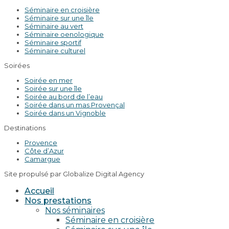
Séminaire en croisière
Séminaire sur une île
Séminaire au vert
Séminaire oenologique
Séminaire sportif
Séminaire culturel
Soirées
Soirée en mer
Soirée sur une île
Soirée au bord de l’eau
Soirée dans un mas Provençal
Soirée dans un Vignoble
Destinations
Provence
Côte d’Azur
Camargue
Site propulsé par Globalize Digital Agency
Accueil
Nos prestations
Nos séminaires
Séminaire en croisière