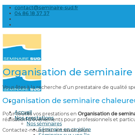
Skip
contact@seminaire-sud.fr
to
04 86 18 37 37
content
Organisation de seminaire
Vous êtes à la recherche d’un prestataire de qualité sp
Organisation de seminaire chaleure
Accueil
Pour toutes vos prestations en
Organisation de semina
Nos prestations
réalisation d’évènements pour professionnels et parti
Nos séminaires
Séminaire en croisière
Contactez-nous pour en savoir plus.