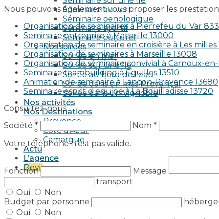
Séminaire sur une île
Nous pouvons également vous proposer les prestations
Séminaire au vert
Séminaire oenologique
Organisation de seminaires à Pierrefeu du Var 83
Séminaire sportif
Seminaire entreprise à Marseille 13000
Séminaire culturel
Organisation de seminaire en croisière à Les milles
Nos soirées
Organisation de seminaires à Marseille 13008
Soirée en mer
Organisation de séminaire convivial à Carnoux-e
Soirée sur une île
Seminaire teambuilding à Eguilles 13510
Soirée au bord de l’eau
Animation de seminaire à Lançon-Provence 13680
Soirée dans un mas Provençal
Seminaire esprit d equipe à La Bouilladisse 13720
Soirée dans un Vignoble
Nos activités
Consultez-nous
Nos Destinations
Provence
Société *
Nom *
Côte d’Azur
Camargue
Votre téléphone n’est pas valide.
Actu
L’agence
Devis
Fonction
Message
transport
Oui
Non
Budget par personne
héberg
Oui
Non