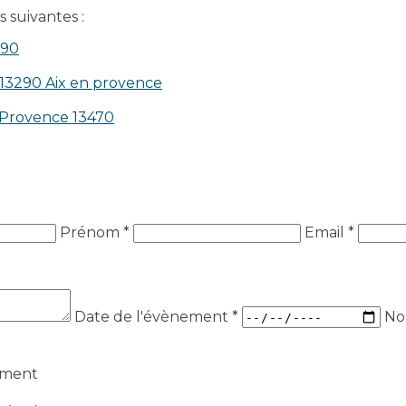
 suivantes :
390
 13290 Aix en provence​
n-Provence 13470
Prénom *
Email *
Date de l'évènement
*
No
ement