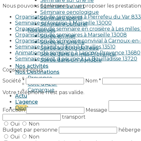
Séminaire sur une île
Nous pouvons également vous proposer les prestations
Séminaire au vert
Séminaire oenologique
Organisation de seminaires à Pierrefeu du Var 83
Séminaire sportif
Seminaire entreprise à Marseille 13000
Séminaire culturel
Organisation de seminaire en croisière à Les milles
Nos soirées
Organisation de seminaires à Marseille 13008
Soirée en mer
Organisation de séminaire convivial à Carnoux-e
Soirée sur une île
Seminaire teambuilding à Eguilles 13510
Soirée au bord de l’eau
Animation de seminaire à Lançon-Provence 13680
Soirée dans un mas Provençal
Seminaire esprit d equipe à La Bouilladisse 13720
Soirée dans un Vignoble
Nos activités
Consultez-nous
Nos Destinations
Provence
Société *
Nom *
Côte d’Azur
Camargue
Votre téléphone n’est pas valide.
Actu
L’agence
Devis
Fonction
Message
transport
Oui
Non
Budget par personne
héberg
Oui
Non