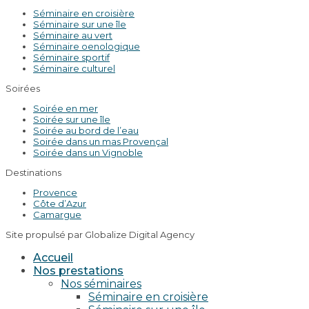
Séminaire en croisière
Séminaire sur une île
Séminaire au vert
Séminaire oenologique
Séminaire sportif
Séminaire culturel
Soirées
Soirée en mer
Soirée sur une île
Soirée au bord de l’eau
Soirée dans un mas Provençal
Soirée dans un Vignoble
Destinations
Provence
Côte d’Azur
Camargue
Site propulsé par Globalize Digital Agency
Accueil
Nos prestations
Nos séminaires
Séminaire en croisière