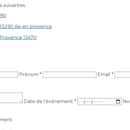
 suivantes :
390
 13290 Aix en provence​
n-Provence 13470
Prénom *
Email *
Date de l'évènement
*
No
ement