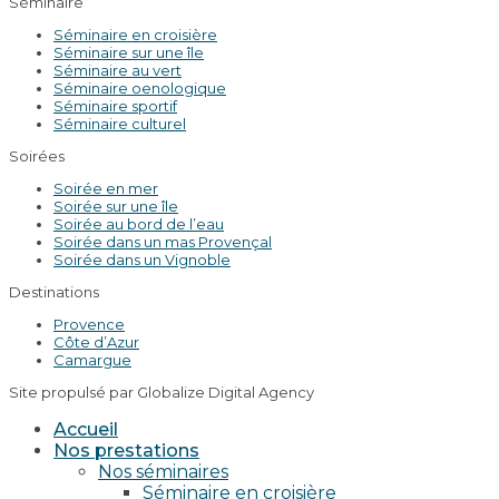
Séminaire
Séminaire en croisière
Séminaire sur une île
Séminaire au vert
Séminaire oenologique
Séminaire sportif
Séminaire culturel
Soirées
Soirée en mer
Soirée sur une île
Soirée au bord de l’eau
Soirée dans un mas Provençal
Soirée dans un Vignoble
Destinations
Provence
Côte d’Azur
Camargue
Site propulsé par Globalize Digital Agency
Accueil
Nos prestations
Nos séminaires
Séminaire en croisière