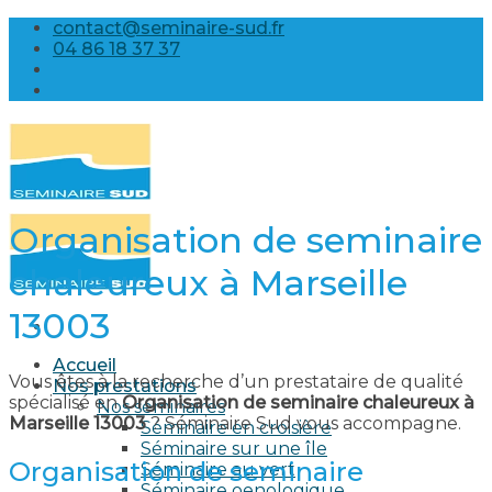
Skip
contact@seminaire-sud.fr
to
04 86 18 37 37
content
Organisation de seminaire
chaleureux à Marseille
13003
Accueil
Vous êtes à la recherche d’un prestataire de qualité
Nos prestations
spécialisé en
Organisation de seminaire chaleureux à
Nos séminaires
Marseille 13003
? Séminaire Sud vous accompagne.
Séminaire en croisière
Séminaire sur une île
Organisation de seminaire
Séminaire au vert
Séminaire oenologique