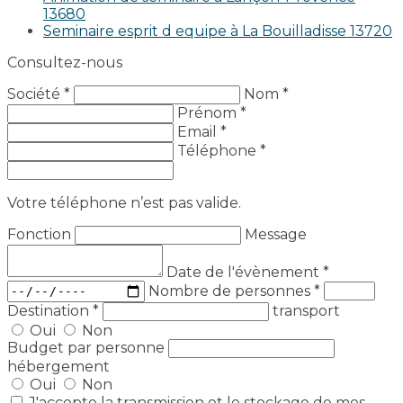
13680
Seminaire esprit d equipe à La Bouilladisse 13720
Consultez-nous
Société *
Nom *
Prénom *
Email *
Téléphone *
Votre téléphone n’est pas valide.
Fonction
Message
Date de l'évènement
*
Nombre de personnes
*
Destination
*
transport
Oui
Non
Budget par personne
hébergement
Oui
Non
J'accepte la transmission et le stockage de mes