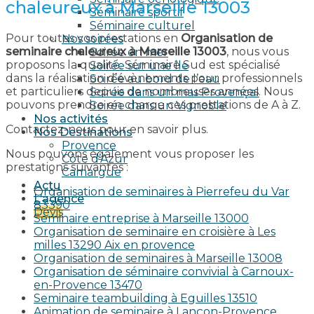
chaleureux à Marseille 13003
Séminaire sportif
Séminaire culturel
Pour toutes vos prestations en
Organisation de
Nos soirées
seminaire chaleureux à Marseille 13003
, nous vous
Soirée en mer
proposons la qualité. Séminaire Sud est spécialisé
Soirée sur une île
dans la réalisation d’évènements pour professionnels
Soirée au bord de l’eau
et particuliers depuis de nombreuses années. Nous
Soirée dans un mas Provençal
pouvons prendre en charge ces prestations de A à Z.
Soirée dans un Vignoble
Nos activités
Contactez-nous pour en savoir plus.
Nos Destinations
Provence
Nous pouvons également vous proposer les
Côte d’Azur
prestations suivantes :
Camargue
Actu
Organisation de seminaires à Pierrefeu du Var
L’agence
83390
Devis
Seminaire entreprise à Marseille 13000
Organisation de seminaire en croisière à Les
milles 13290 Aix en provence​
Organisation de seminaires à Marseille 13008
Organisation de séminaire convivial à Carnoux-
en-Provence 13470
Seminaire teambuilding à Eguilles 13510
Animation de seminaire à Lançon-Provence