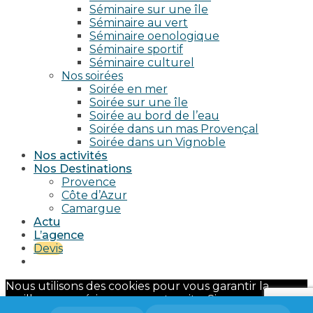
Séminaire sur une île
Séminaire au vert
Séminaire oenologique
Séminaire sportif
Séminaire culturel
Nos soirées
Soirée en mer
Soirée sur une île
Soirée au bord de l’eau
Soirée dans un mas Provençal
Soirée dans un Vignoble
Nos activités
Nos Destinations
Provence
Côte d’Azur
Camargue
Actu
L’agence
Devis
Nous utilisons des cookies pour vous garantir la
meilleure expérience sur notre site. Si vous continuez
à utiliser ce dernier, nous considérerons que vous