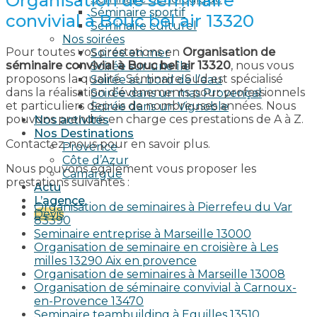
Organisation de séminaire
Séminaire sportif
convivial à Bouc bel air 13320
Séminaire culturel
Nos soirées
Pour toutes vos prestations en
Organisation de
Soirée en mer
séminaire convivial à Bouc bel air 13320
, nous vous
Soirée sur une île
proposons la qualité. Séminaire Sud est spécialisé
Soirée au bord de l’eau
dans la réalisation d’évènements pour professionnels
Soirée dans un mas Provençal
et particuliers depuis de nombreuses années. Nous
Soirée dans un Vignoble
pouvons prendre en charge ces prestations de A à Z.
Nos activités
Nos Destinations
Contactez-nous pour en savoir plus.
Provence
Côte d’Azur
Nous pouvons également vous proposer les
Camargue
prestations suivantes :
Actu
L’agence
Organisation de seminaires à Pierrefeu du Var
Devis
83390
Seminaire entreprise à Marseille 13000
Organisation de seminaire en croisière à Les
milles 13290 Aix en provence​
Organisation de seminaires à Marseille 13008
Organisation de séminaire convivial à Carnoux-
en-Provence 13470
Seminaire teambuilding à Eguilles 13510