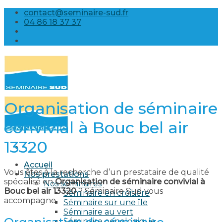
Skip
contact@seminaire-sud.fr
to
04 86 18 37 37
content
Organisation de séminaire
convivial à Bouc bel air
13320
Accueil
Vous êtes à la recherche d’un prestataire de qualité
Nos prestations
spécialisé en
Organisation de séminaire convivial à
Nos séminaires
Bouc bel air 13320
? Séminaire Sud vous
Séminaire en croisière
accompagne.
Séminaire sur une île
Séminaire au vert
Séminaire oenologique