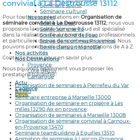
convivial à La Destrousse 13112
Séminaire sportif
Séminaire culturel
Pour toutes vos prestations en
Organisation de
Nos soirées
séminaire convivial à La Destrousse 13112
, nous vous
Soirée en mer
proposons la qualité. Séminaire Sud est spécialisé
Soirée sur une île
dans la réalisation d’évènements pour professionnels
Soirée au bord de l’eau
et particuliers depuis de nombreuses années. Nous
Soirée dans un mas Provençal
pouvons prendre en charge ces prestations de A à Z.
Soirée dans un Vignoble
Nos activités
Contactez-nous pour en savoir plus.
Nos Destinations
Provence
Nous pouvons également vous proposer les
Côte d’Azur
prestations suivantes :
Camargue
Actu
Organisation de seminaires à Pierrefeu du Var
L’agence
83390
Devis
Seminaire entreprise à Marseille 13000
Organisation de seminaire en croisière à Les
milles 13290 Aix en provence​
Organisation de seminaires à Marseille 13008
Organisation de séminaire convivial à Carnoux-
en-Provence 13470
Seminaire teambuilding à Eguilles 13510
Animation de seminaire à Lançon-Provence