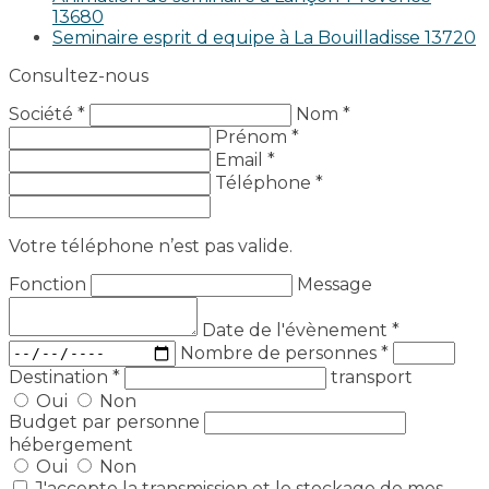
13680
Seminaire esprit d equipe à La Bouilladisse 13720
Consultez-nous
Société *
Nom *
Prénom *
Email *
Téléphone *
Votre téléphone n’est pas valide.
Fonction
Message
Date de l'évènement
*
Nombre de personnes
*
Destination
*
transport
Oui
Non
Budget par personne
hébergement
Oui
Non
J'accepte la transmission et le stockage de mes