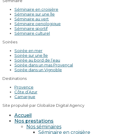
Séminaire
Séminaire en croisière
Séminaire sur une île
Séminaire au vert
Séminaire oenologique
Séminaire sportif
Séminaire culturel
Soirées
Soirée en mer
Soirée sur une île
Soirée au bord de l’eau
Soirée dans un mas Provençal
Soirée dans un Vignoble
Destinations
Provence
Côte d’Azur
Camargue
Site propulsé par Globalize Digital Agency
Accueil
Nos prestations
Nos séminaires
Séminaire en croisière