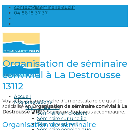
Skip
contact@seminaire-sud.fr
to
04 86 18 37 37
content
Organisation de séminaire
convivial à La Destrousse
13112
Accueil
Vous êtes à la recherche d’un prestataire de qualité
Nos prestations
spécialisé en
Organisation de séminaire convivial à La
Nos séminaires
Destrousse 13112
? Séminaire Sud vous accompagne.
Séminaire en croisière
Séminaire sur une île
Organisation de séminaire
Séminaire au vert
Séminaire oenologique