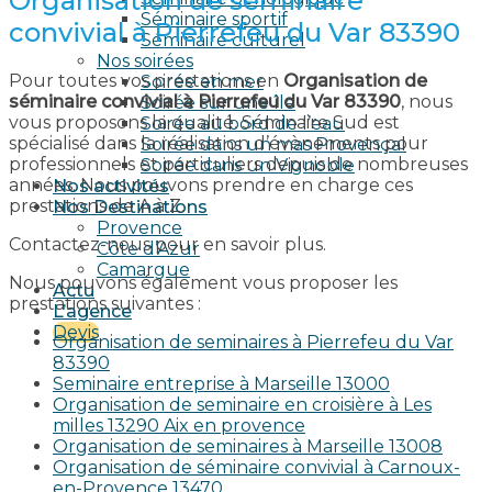
Organisation de séminaire
Séminaire sportif
convivial à Pierrefeu du Var 83390
Séminaire culturel
Nos soirées
Pour toutes vos prestations en
Organisation de
Soirée en mer
séminaire convivial à Pierrefeu du Var 83390
, nous
Soirée sur une île
vous proposons la qualité. Séminaire Sud est
Soirée au bord de l’eau
spécialisé dans la réalisation d’évènements pour
Soirée dans un mas Provençal
professionnels et particuliers depuis de nombreuses
Soirée dans un Vignoble
années. Nous pouvons prendre en charge ces
Nos activités
prestations de A à Z.
Nos Destinations
Provence
Contactez-nous pour en savoir plus.
Côte d’Azur
Camargue
Nous pouvons également vous proposer les
Actu
prestations suivantes :
L’agence
Devis
Organisation de seminaires à Pierrefeu du Var
83390
Seminaire entreprise à Marseille 13000
Organisation de seminaire en croisière à Les
milles 13290 Aix en provence​
Organisation de seminaires à Marseille 13008
Organisation de séminaire convivial à Carnoux-
en-Provence 13470