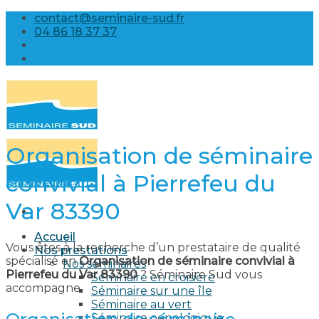
Skip
contact@seminaire-sud.fr
to
04 86 18 37 37
content
Organisation de séminaire
convivial à Pierrefeu du
Var 83390
Accueil
Vous êtes à la recherche d’un prestataire de qualité
Nos prestations
spécialisé en
Organisation de séminaire convivial à
Nos séminaires
Pierrefeu du Var 83390
? Séminaire Sud vous
Séminaire en croisière
accompagne.
Séminaire sur une île
Séminaire au vert
Séminaire oenologique