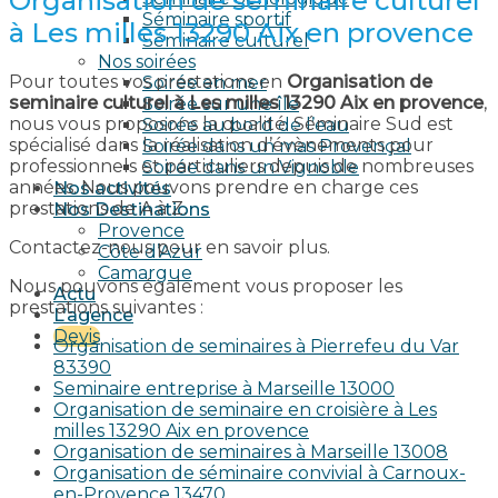
Organisation de seminaire culturel
Séminaire sportif
à Les milles 13290 Aix en provence​
Séminaire culturel
Nos soirées
Pour toutes vos prestations en
Organisation de
Soirée en mer
seminaire culturel à Les milles 13290 Aix en provence​
,
Soirée sur une île
nous vous proposons la qualité. Séminaire Sud est
Soirée au bord de l’eau
spécialisé dans la réalisation d’évènements pour
Soirée dans un mas Provençal
professionnels et particuliers depuis de nombreuses
Soirée dans un Vignoble
années. Nous pouvons prendre en charge ces
Nos activités
prestations de A à Z.
Nos Destinations
Provence
Contactez-nous pour en savoir plus.
Côte d’Azur
Camargue
Nous pouvons également vous proposer les
Actu
prestations suivantes :
L’agence
Devis
Organisation de seminaires à Pierrefeu du Var
83390
Seminaire entreprise à Marseille 13000
Organisation de seminaire en croisière à Les
milles 13290 Aix en provence​
Organisation de seminaires à Marseille 13008
Organisation de séminaire convivial à Carnoux-
en-Provence 13470