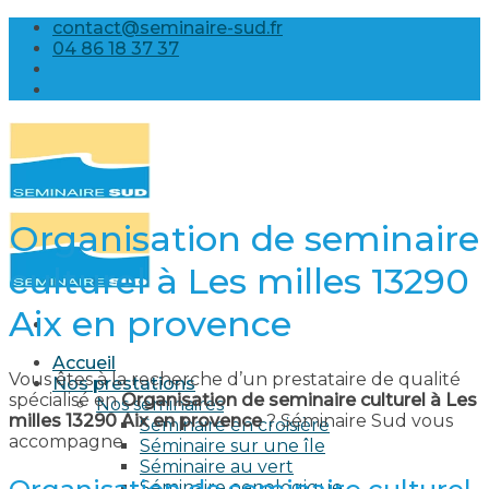
Skip
contact@seminaire-sud.fr
to
04 86 18 37 37
content
Organisation de seminaire
culturel à Les milles 13290
Aix en provence​
Accueil
Vous êtes à la recherche d’un prestataire de qualité
Nos prestations
spécialisé en
Organisation de seminaire culturel à Les
Nos séminaires
milles 13290 Aix en provence​
? Séminaire Sud vous
Séminaire en croisière
accompagne.
Séminaire sur une île
Séminaire au vert
Séminaire oenologique