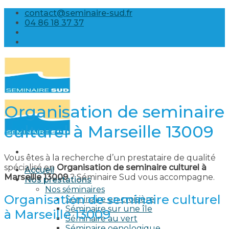
Skip
contact@seminaire-sud.fr
to
04 86 18 37 37
content
Organisation de seminaire
culturel à Marseille 13009
Vous êtes à la recherche d’un prestataire de qualité
spécialisé en
Organisation de seminaire culturel à
Accueil
Marseille 13009
? Séminaire Sud vous accompagne.
Nos prestations
Nos séminaires
Organisation de seminaire culturel
Séminaire en croisière
Séminaire sur une île
à Marseille 13009
Séminaire au vert
Séminaire oenologique