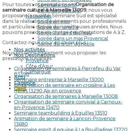
Pour toutes vos prestations en
Organisation de
Séminaire sportif
seminaire culturel à Marseille 13009
, nous vous
Séminaire culturel
proposons la qualité. Séminaire Sud est spécialisé
Nos soirées
dans la réalisation d’évènements pour professionnels
Soirée en mer
et particuliers depuis de nombreuses années. Nous
Soirée sur une île
pouvons prendre en charge ces prestations de A à Z.
Soirée au bord de l’eau
Soirée dans un mas Provençal
Contactez-nous pour en savoir plus.
Soirée dans un Vignoble
Nos activités
Nous pouvons également vous proposer les
Nos Destinations
prestations suivantes :
Provence
Côte d’Azur
Organisation de seminaires à Pierrefeu du Var
Camargue
83390
Actu
Seminaire entreprise à Marseille 13000
L’agence
Organisation de seminaire en croisière à Les
Devis
milles 13290 Aix en provence​
Organisation de seminaires à Marseille 13008
Organisation de séminaire convivial à Carnoux-
en-Provence 13470
Seminaire teambuilding à Eguilles 13510
Animation de seminaire à Lançon-Provence
13680
Seminaire esprit d equipe à La Bouilladisse 13720