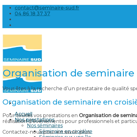
Skip
contact@seminaire-sud.fr
to
04 86 18 37 37
content
Organisation de seminaire 
Vous êtes à la recherche d’un prestataire de qualité sp
Organisation de seminaire en croisi
Accueil
Pour toutes vos prestations en
Organisation de seminai
Nos prestations
réalisation d’évènements pour professionnels et parti
Nos séminaires
Séminaire en croisière
Contactez-nous pour en savoir plus.