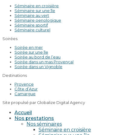
Séminaire en croisière
Séminaire sur une île
Séminaire au vert
Séminaire oenologique
Séminaire sportif
Séminaire culturel
Soirées
Soirée en mer
Soirée sur une île
Soirée au bord de l’eau
Soirée dans un mas Provençal
Soirée dans un Vignoble
Destinations
Provence
Côte d’Azur
Camargue
Site propulsé par Globalize Digital Agency
Accueil
Nos prestations
Nos séminaires
Séminaire en croisière