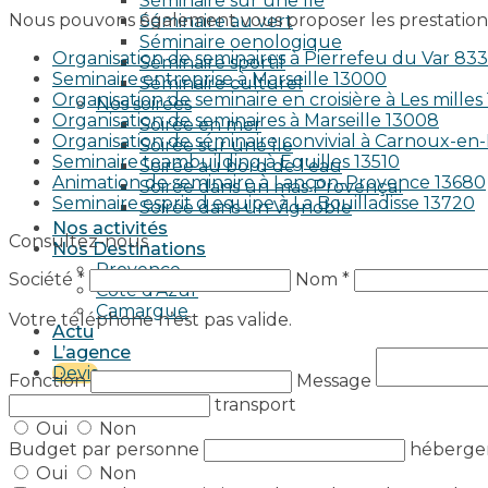
Séminaire sur une île
Nous pouvons également vous proposer les prestations
Séminaire au vert
Séminaire oenologique
Organisation de seminaires à Pierrefeu du Var 83
Séminaire sportif
Seminaire entreprise à Marseille 13000
Séminaire culturel
Organisation de seminaire en croisière à Les milles
Nos soirées
Organisation de seminaires à Marseille 13008
Soirée en mer
Organisation de séminaire convivial à Carnoux-e
Soirée sur une île
Seminaire teambuilding à Eguilles 13510
Soirée au bord de l’eau
Animation de seminaire à Lançon-Provence 13680
Soirée dans un mas Provençal
Seminaire esprit d equipe à La Bouilladisse 13720
Soirée dans un Vignoble
Nos activités
Consultez-nous
Nos Destinations
Provence
Société *
Nom *
Côte d’Azur
Camargue
Votre téléphone n’est pas valide.
Actu
L’agence
Devis
Fonction
Message
transport
Oui
Non
Budget par personne
héberg
Oui
Non