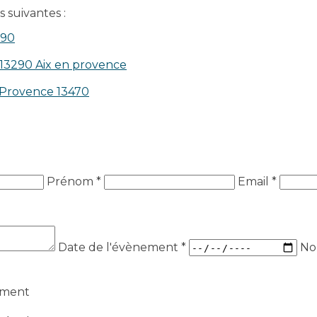
 suivantes :
390
 13290 Aix en provence​
n-Provence 13470
Prénom *
Email *
Date de l'évènement
*
No
ement