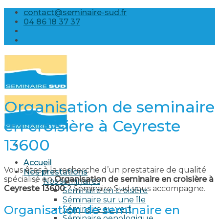
Skip
contact@seminaire-sud.fr
to
04 86 18 37 37
content
Organisation de seminaire
en croisière à Ceyreste
13600
Accueil
Vous êtes à la recherche d’un prestataire de qualité
Nos prestations
spécialisé en
Organisation de seminaire en croisière à
Nos séminaires
Ceyreste 13600
? Séminaire Sud vous accompagne.
Séminaire en croisière
Séminaire sur une île
Organisation de seminaire en
Séminaire au vert
Séminaire oenologique