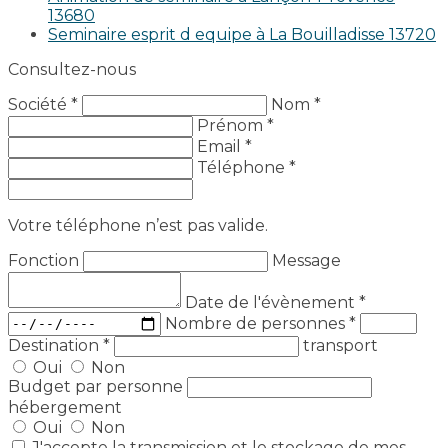
13680
Seminaire esprit d equipe à La Bouilladisse 13720
Consultez-nous
Société *
Nom *
Prénom *
Email *
Téléphone *
Votre téléphone n’est pas valide.
Fonction
Message
Date de l'évènement
*
Nombre de personnes
*
Destination
*
transport
Oui
Non
Budget par personne
hébergement
Oui
Non
J'accepte la transmission et le stockage de mes