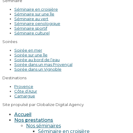
Séminaire
Séminaire en croisière
Séminaire sur une île
Séminaire au vert
Séminaire oenologique
Séminaire sportif
Séminaire culturel
Soirées
Soirée en mer
Soirée sur une île
Soirée au bord de l’eau
Soirée dans un mas Provençal
Soirée dans un Vignoble
Destinations
Provence
Côte d’Azur
Camargue
Site propulsé par Globalize Digital Agency
Accueil
Nos prestations
Nos séminaires
Séminaire en croisière