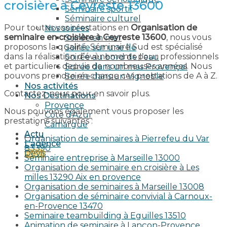
croisière à Ceyreste 13600
Séminaire sportif
Séminaire culturel
Pour toutes vos prestations en
Organisation de
Nos soirées
seminaire en croisière à Ceyreste 13600
, nous vous
Soirée en mer
proposons la qualité. Séminaire Sud est spécialisé
Soirée sur une île
dans la réalisation d’évènements pour professionnels
Soirée au bord de l’eau
et particuliers depuis de nombreuses années. Nous
Soirée dans un mas Provençal
pouvons prendre en charge ces prestations de A à Z.
Soirée dans un Vignoble
Nos activités
Contactez-nous pour en savoir plus.
Nos Destinations
Provence
Nous pouvons également vous proposer les
Côte d’Azur
prestations suivantes :
Camargue
Actu
Organisation de seminaires à Pierrefeu du Var
L’agence
83390
Devis
Seminaire entreprise à Marseille 13000
Organisation de seminaire en croisière à Les
milles 13290 Aix en provence​
Organisation de seminaires à Marseille 13008
Organisation de séminaire convivial à Carnoux-
en-Provence 13470
Seminaire teambuilding à Eguilles 13510
Animation de seminaire à Lançon-Provence