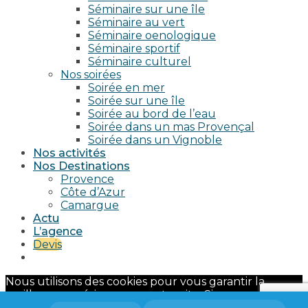
Séminaire sur une île
Séminaire au vert
Séminaire oenologique
Séminaire sportif
Séminaire culturel
Nos soirées
Soirée en mer
Soirée sur une île
Soirée au bord de l’eau
Soirée dans un mas Provençal
Soirée dans un Vignoble
Nos activités
Nos Destinations
Provence
Côte d’Azur
Camargue
Actu
L’agence
Devis
Nous utilisons des cookies pour vous garantir la
meilleure expérience sur notre site. Si vous continuez
à utiliser ce dernier, nous considérerons que vous