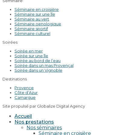
Séminaire
Séminaire en croisière
Séminaire sur une île
Séminaire au vert
Séminaire oenologique
Séminaire sportif
Séminaire culturel
Soirées
Soirée en mer
Soirée sur une île
Soirée au bord de l’eau
Soirée dans un mas Provençal
Soirée dans un Vignoble
Destinations
Provence
Côte d’Azur
Camargue
Site propulsé par Globalize Digital Agency
Accueil
Nos prestations
Nos séminaires
Séminaire en croisière