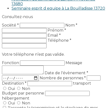
13680
Seminaire esprit d equipe à La Bouilladisse 13720
Consultez-nous
Société *
Nom *
Prénom *
Email *
Téléphone *
Votre téléphone n’est pas valide.
Fonction
Message
Date de l'évènement
*
Nombre de personnes
*
Destination
*
transport
Oui
Non
Budget par personne
hébergement
Oui
Non
J'accepte la transmission et le stockage de mes