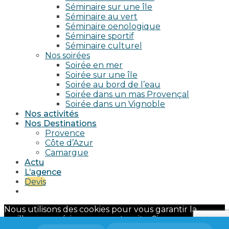
Séminaire sur une île
Séminaire au vert
Séminaire oenologique
Séminaire sportif
Séminaire culturel
Nos soirées
Soirée en mer
Soirée sur une île
Soirée au bord de l’eau
Soirée dans un mas Provençal
Soirée dans un Vignoble
Nos activités
Nos Destinations
Provence
Côte d’Azur
Camargue
Actu
L’agence
Devis
Nous utilisons des cookies pour vous garantir la
meilleure expérience sur notre site. Si vous continuez
à utiliser ce dernier, nous considérerons que vous