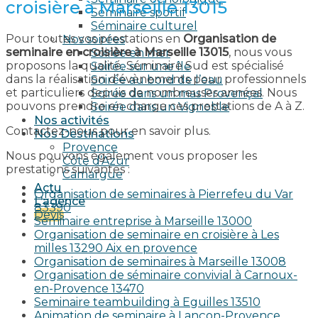
croisière à Marseille 13015
Séminaire sportif
Séminaire culturel
Pour toutes vos prestations en
Organisation de
Nos soirées
seminaire en croisière à Marseille 13015
, nous vous
Soirée en mer
proposons la qualité. Séminaire Sud est spécialisé
Soirée sur une île
dans la réalisation d’évènements pour professionnels
Soirée au bord de l’eau
et particuliers depuis de nombreuses années. Nous
Soirée dans un mas Provençal
pouvons prendre en charge ces prestations de A à Z.
Soirée dans un Vignoble
Nos activités
Contactez-nous pour en savoir plus.
Nos Destinations
Provence
Nous pouvons également vous proposer les
Côte d’Azur
prestations suivantes :
Camargue
Actu
Organisation de seminaires à Pierrefeu du Var
L’agence
83390
Devis
Seminaire entreprise à Marseille 13000
Organisation de seminaire en croisière à Les
milles 13290 Aix en provence​
Organisation de seminaires à Marseille 13008
Organisation de séminaire convivial à Carnoux-
en-Provence 13470
Seminaire teambuilding à Eguilles 13510
Animation de seminaire à Lançon-Provence