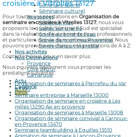
croisière à Vitrolles 13127
Séminaire sportif
Séminaire culturel
Pour toutes vos prestations en
Organisation de
Nos soirées
seminaire en croisière à Vitrolles 13127
, nous vous
Soirée en mer
proposons la qualité. Séminaire Sud est spécialisé
Soirée sur une île
dans la réalisation d’évènements pour professionnels
Soirée au bord de l’eau
et particuliers depuis de nombreuses années. Nous
Soirée dans un mas Provençal
pouvons prendre en charge ces prestations de A à Z.
Soirée dans un Vignoble
Nos activités
Contactez-nous pour en savoir plus.
Nos Destinations
Provence
Nous pouvons également vous proposer les
Côte d’Azur
prestations suivantes :
Camargue
Actu
Organisation de seminaires à Pierrefeu du Var
L’agence
83390
Devis
Seminaire entreprise à Marseille 13000
Organisation de seminaire en croisière à Les
milles 13290 Aix en provence​
Organisation de seminaires à Marseille 13008
Organisation de séminaire convivial à Carnoux-
en-Provence 13470
Seminaire teambuilding à Eguilles 13510
Animation de seminaire à Lançon-Provence