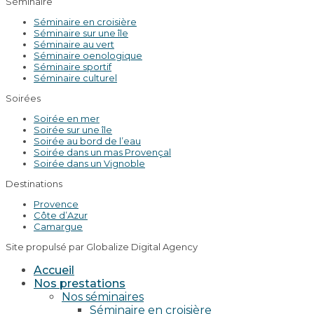
Séminaire
Séminaire en croisière
Séminaire sur une île
Séminaire au vert
Séminaire oenologique
Séminaire sportif
Séminaire culturel
Soirées
Soirée en mer
Soirée sur une île
Soirée au bord de l’eau
Soirée dans un mas Provençal
Soirée dans un Vignoble
Destinations
Provence
Côte d’Azur
Camargue
Site propulsé par Globalize Digital Agency
Accueil
Nos prestations
Nos séminaires
Séminaire en croisière