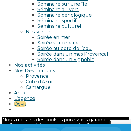
Séminaire sur une île
Séminaire au vert
Séminaire oenologique
Séminaire sportif
Séminaire culturel
Nos soirées
Soirée en mer
Soirée sur une île
Soirée au bord de l’eau
Soirée dans un mas Provençal
Soirée dans un Vignoble
Nos activités
Nos Destinations
Provence
Côte d’Azur
Camargue
Actu
L’agence
Devis
Nous utilisons des cookies pour vous garantir la
meilleure expérience sur notre site. Si vous continuez
à utiliser ce dernier, nous considérerons que vous