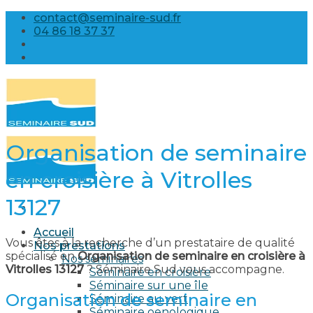
Skip
contact@seminaire-sud.fr
to
04 86 18 37 37
content
Organisation de seminaire
en croisière à Vitrolles
13127
Accueil
Vous êtes à la recherche d’un prestataire de qualité
Nos prestations
spécialisé en
Organisation de seminaire en croisière à
Nos séminaires
Vitrolles 13127
? Séminaire Sud vous accompagne.
Séminaire en croisière
Séminaire sur une île
Organisation de seminaire en
Séminaire au vert
Séminaire oenologique