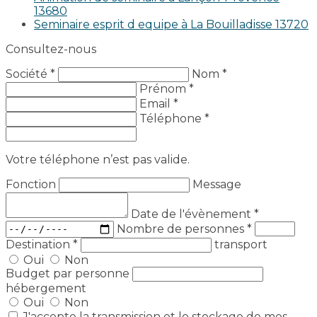
13680
Seminaire esprit d equipe à La Bouilladisse 13720
Consultez-nous
Société *
Nom *
Prénom *
Email *
Téléphone *
Votre téléphone n’est pas valide.
Fonction
Message
Date de l'évènement
*
Nombre de personnes
*
Destination
*
transport
Oui
Non
Budget par personne
hébergement
Oui
Non
J'accepte la transmission et le stockage de mes