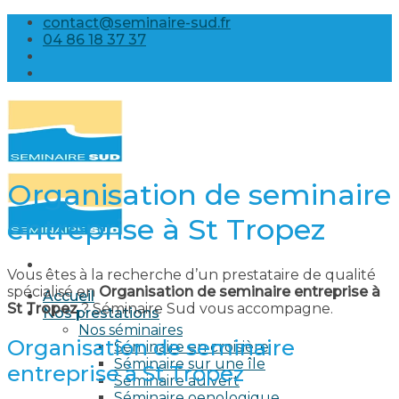
Skip
contact@seminaire-sud.fr
to
04 86 18 37 37
content
Organisation de seminaire
entreprise à St Tropez
Vous êtes à la recherche d’un prestataire de qualité
spécialisé en
Organisation de seminaire entreprise à
Accueil
St Tropez
? Séminaire Sud vous accompagne.
Nos prestations
Nos séminaires
Organisation de seminaire
Séminaire en croisière
Séminaire sur une île
entreprise à St Tropez
Séminaire au vert
Séminaire oenologique