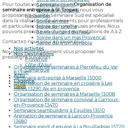
Pour toutes vos prestations en
Organisation de
Séminaire sportif
seminaire entreprise à St Tropez
, nous vous
Séminaire culturel
proposons la qualité. Séminaire Sud est spécialisé
Nos soirées
dans la réalisation d’évènements pour professionnels
Soirée en mer
et particuliers depuis de nombreuses années. Nous
Soirée sur une île
pouvons prendre en charge ces prestations de A à Z.
Soirée au bord de l’eau
Soirée dans un mas Provençal
Contactez-nous pour en savoir plus.
Soirée dans un Vignoble
Nos activités
Nous pouvons également vous proposer les
Nos Destinations
prestations suivantes :
Provence
Côte d’Azur
Organisation de seminaires à Pierrefeu du Var
Camargue
83390
Actu
Seminaire entreprise à Marseille 13000
L’agence
Organisation de seminaire en croisière à Les
Devis
milles 13290 Aix en provence​
Organisation de seminaires à Marseille 13008
Organisation de séminaire convivial à Carnoux-
en-Provence 13470
Seminaire teambuilding à Eguilles 13510
Animation de seminaire à Lançon-Provence
13680
Seminaire esprit d equipe à La Bouilladisse 13720