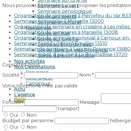
Séminaire sur une île
Nous pouvons également vous proposer les prestations
Séminaire au vert
Séminaire oenologique
Organisation de seminaires à Pierrefeu du Var 83
Séminaire sportif
Seminaire entreprise à Marseille 13000
Séminaire culturel
Organisation de seminaire en croisière à Les milles
Nos soirées
Organisation de seminaires à Marseille 13008
Soirée en mer
Organisation de séminaire convivial à Carnoux-e
Soirée sur une île
Seminaire teambuilding à Eguilles 13510
Soirée au bord de l’eau
Animation de seminaire à Lançon-Provence 13680
Soirée dans un mas Provençal
Seminaire esprit d equipe à La Bouilladisse 13720
Soirée dans un Vignoble
Nos activités
Consultez-nous
Nos Destinations
Provence
Société *
Nom *
Côte d’Azur
Camargue
Votre téléphone n’est pas valide.
Actu
L’agence
Devis
Fonction
Message
transport
Oui
Non
Budget par personne
héberg
Oui
Non