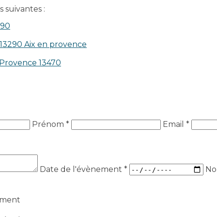
 suivantes :
390
 13290 Aix en provence​
n-Provence 13470
Prénom *
Email *
Date de l'évènement
*
No
ement