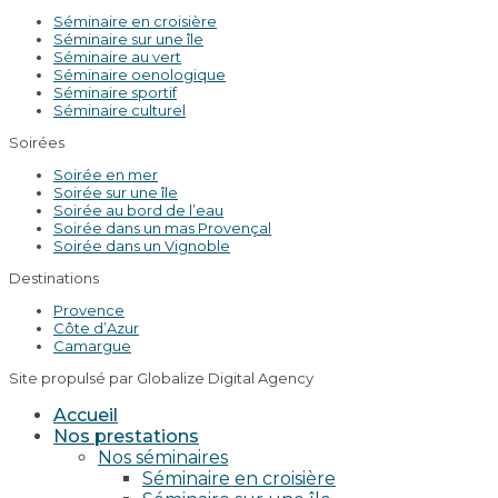
Séminaire en croisière
Séminaire sur une île
Séminaire au vert
Séminaire oenologique
Séminaire sportif
Séminaire culturel
Soirées
Soirée en mer
Soirée sur une île
Soirée au bord de l’eau
Soirée dans un mas Provençal
Soirée dans un Vignoble
Destinations
Provence
Côte d’Azur
Camargue
Site propulsé par Globalize Digital Agency
Accueil
Nos prestations
Nos séminaires
Séminaire en croisière