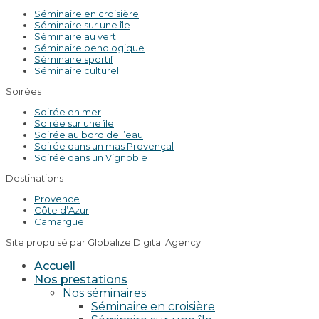
Séminaire en croisière
Séminaire sur une île
Séminaire au vert
Séminaire oenologique
Séminaire sportif
Séminaire culturel
Soirées
Soirée en mer
Soirée sur une île
Soirée au bord de l’eau
Soirée dans un mas Provençal
Soirée dans un Vignoble
Destinations
Provence
Côte d’Azur
Camargue
Site propulsé par Globalize Digital Agency
Accueil
Nos prestations
Nos séminaires
Séminaire en croisière