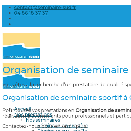
Skip
contact@seminaire-sud.fr
to
04 86 18 37 37
content
Organisation de seminaire 
Vous êtes à la recherche d’un prestataire de qualité sp
Organisation de seminaire sportif à
Accueil
Pour toutes vos prestations en
Organisation de semina
Nos prestations
réalisation d’évènements pour professionnels et parti
Nos séminaires
Séminaire en croisière
Contactez-nous pour en savoir plus.