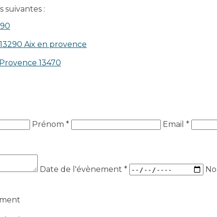
 suivantes :
390
 13290 Aix en provence​
n-Provence 13470
Prénom *
Email *
Date de l'évènement
*
No
ement