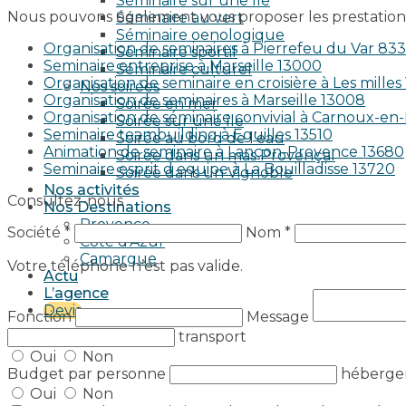
Séminaire sur une île
Nous pouvons également vous proposer les prestations
Séminaire au vert
Séminaire oenologique
Organisation de seminaires à Pierrefeu du Var 83
Séminaire sportif
Seminaire entreprise à Marseille 13000
Séminaire culturel
Organisation de seminaire en croisière à Les milles
Nos soirées
Organisation de seminaires à Marseille 13008
Soirée en mer
Organisation de séminaire convivial à Carnoux-e
Soirée sur une île
Seminaire teambuilding à Eguilles 13510
Soirée au bord de l’eau
Animation de seminaire à Lançon-Provence 13680
Soirée dans un mas Provençal
Seminaire esprit d equipe à La Bouilladisse 13720
Soirée dans un Vignoble
Nos activités
Consultez-nous
Nos Destinations
Provence
Société *
Nom *
Côte d’Azur
Camargue
Votre téléphone n’est pas valide.
Actu
L’agence
Devis
Fonction
Message
transport
Oui
Non
Budget par personne
héberg
Oui
Non