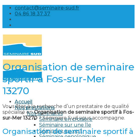
Skip
contact@seminaire-sud.fr
to
04 86 18 37 37
content
Organisation de seminaire
sportif à Fos-sur-Mer
13270
Accueil
Vous êtes à la recherche d’un prestataire de qualité
Nos prestations
spécialisé en
Organisation de seminaire sportif à Fos-
Nos séminaires
sur-Mer 13270
? Séminaire Sud vous accompagne.
Séminaire en croisière
Séminaire sur une île
Organisation de seminaire sportif à
Séminaire au vert
Séminaire oenologique