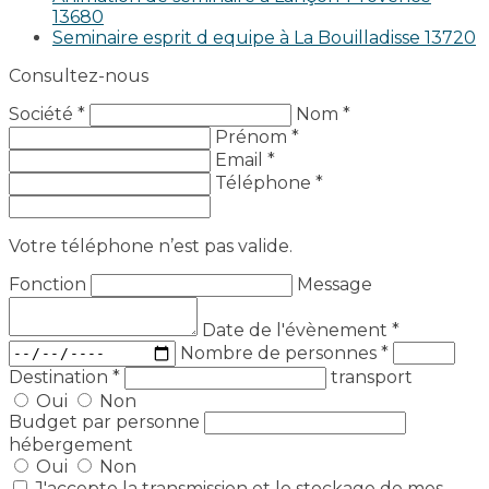
13680
Seminaire esprit d equipe à La Bouilladisse 13720
Consultez-nous
Société *
Nom *
Prénom *
Email *
Téléphone *
Votre téléphone n’est pas valide.
Fonction
Message
Date de l'évènement
*
Nombre de personnes
*
Destination
*
transport
Oui
Non
Budget par personne
hébergement
Oui
Non
J'accepte la transmission et le stockage de mes