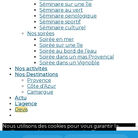
Séminaire sur une île
Séminaire au vert
Séminaire oenologique
Séminaire sportif
Séminaire culturel
Nos soirées
Soirée en mer
Soirée sur une île
Soirée au bord de l’eau
Soirée dans un mas Provençal
Soirée dans un Vignoble
Nos activités
Nos Destinations
Provence
Côte d’Azur
Camargue
Actu
L’agence
Devis
Nous utilisons des cookies pour vous garantir la
meilleure expérience sur notre site. Si vous continuez
à utiliser ce dernier, nous considérerons que vous