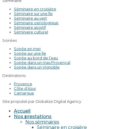
Séminaire
Séminaire en croisière
Séminaire sur une île
Séminaire au vert
Séminaire oenologique
Séminaire sportif
Séminaire culturel
Soirées
Soirée en mer
Soirée sur une île
Soirée au bord de l’eau
Soirée dans un mas Provençal
Soirée dans un Vignoble
Destinations
Provence
Côte d’Azur
Camargue
Site propulsé par Globalize Digital Agency
Accueil
Nos prestations
Nos séminaires
Séminaire en croisière