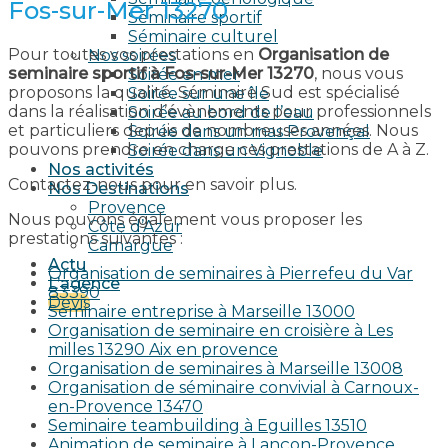
Fos-sur-Mer 13270
Séminaire sportif
Séminaire culturel
Pour toutes vos prestations en
Organisation de
Nos soirées
seminaire sportif à Fos-sur-Mer 13270
, nous vous
Soirée en mer
proposons la qualité. Séminaire Sud est spécialisé
Soirée sur une île
dans la réalisation d’évènements pour professionnels
Soirée au bord de l’eau
et particuliers depuis de nombreuses années. Nous
Soirée dans un mas Provençal
pouvons prendre en charge ces prestations de A à Z.
Soirée dans un Vignoble
Nos activités
Contactez-nous pour en savoir plus.
Nos Destinations
Provence
Nous pouvons également vous proposer les
Côte d’Azur
prestations suivantes :
Camargue
Actu
Organisation de seminaires à Pierrefeu du Var
L’agence
83390
Devis
Seminaire entreprise à Marseille 13000
Organisation de seminaire en croisière à Les
milles 13290 Aix en provence​
Organisation de seminaires à Marseille 13008
Organisation de séminaire convivial à Carnoux-
en-Provence 13470
Seminaire teambuilding à Eguilles 13510
Animation de seminaire à Lançon-Provence