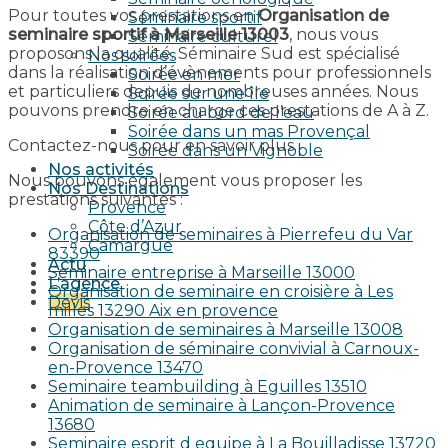
Pour toutes vos prestations en
Organisation de
Séminaire sportif
seminaire sportif à Marseille 13003
, nous vous
Séminaire culturel
proposons la qualité. Séminaire Sud est spécialisé
Nos soirées
dans la réalisation d’évènements pour professionnels
Soirée en mer
et particuliers depuis de nombreuses années. Nous
Soirée sur une île
pouvons prendre en charge ces prestations de A à Z.
Soirée au bord de l’eau
Soirée dans un mas Provençal
Contactez-nous pour en savoir plus.
Soirée dans un Vignoble
Nos activités
Nous pouvons également vous proposer les
Nos Destinations
prestations suivantes :
Provence
Côte d’Azur
Organisation de seminaires à Pierrefeu du Var
Camargue
83390
Actu
Seminaire entreprise à Marseille 13000
L’agence
Organisation de seminaire en croisière à Les
Devis
milles 13290 Aix en provence​
Organisation de seminaires à Marseille 13008
Organisation de séminaire convivial à Carnoux-
en-Provence 13470
Seminaire teambuilding à Eguilles 13510
Animation de seminaire à Lançon-Provence
13680
Seminaire esprit d equipe à La Bouilladisse 13720