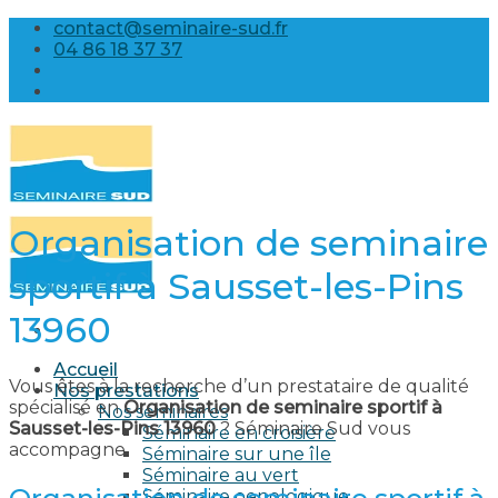
Skip
contact@seminaire-sud.fr
to
04 86 18 37 37
content
Organisation de seminaire
sportif à Sausset-les-Pins
13960
Accueil
Vous êtes à la recherche d’un prestataire de qualité
Nos prestations
spécialisé en
Organisation de seminaire sportif à
Nos séminaires
Sausset-les-Pins 13960
? Séminaire Sud vous
Séminaire en croisière
accompagne.
Séminaire sur une île
Séminaire au vert
Séminaire oenologique