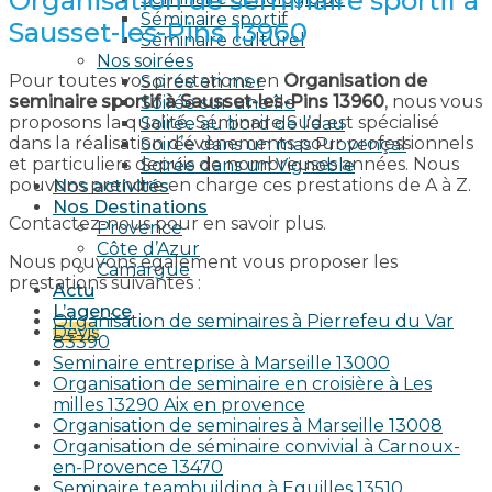
Organisation de seminaire sportif à
Séminaire sportif
Sausset-les-Pins 13960
Séminaire culturel
Nos soirées
Pour toutes vos prestations en
Organisation de
Soirée en mer
seminaire sportif à Sausset-les-Pins 13960
, nous vous
Soirée sur une île
proposons la qualité. Séminaire Sud est spécialisé
Soirée au bord de l’eau
dans la réalisation d’évènements pour professionnels
Soirée dans un mas Provençal
et particuliers depuis de nombreuses années. Nous
Soirée dans un Vignoble
pouvons prendre en charge ces prestations de A à Z.
Nos activités
Nos Destinations
Contactez-nous pour en savoir plus.
Provence
Côte d’Azur
Nous pouvons également vous proposer les
Camargue
prestations suivantes :
Actu
L’agence
Organisation de seminaires à Pierrefeu du Var
Devis
83390
Seminaire entreprise à Marseille 13000
Organisation de seminaire en croisière à Les
milles 13290 Aix en provence​
Organisation de seminaires à Marseille 13008
Organisation de séminaire convivial à Carnoux-
en-Provence 13470
Seminaire teambuilding à Eguilles 13510