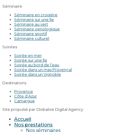
Séminaire
Séminaire en croisière
Séminaire sur une île
Séminaire au vert
Séminaire oenologique
Séminaire sportif
Séminaire culturel
Soirées
Soirée en mer
Soirée sur une île
Soirée au bord de l’eau
Soirée dans un mas Provençal
Soirée dans un Vignoble
Destinations
Provence
Côte d’Azur
Camargue
Site propulsé par Globalize Digital Agency
Accueil
Nos prestations
Nos séminaires