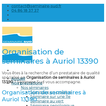
Skip
contact@seminaire-sud.fr
to
04 86 18 37 37
content
Organisation de
seminaires à Auriol 13390
Vous êtes à la recherche d’un prestataire de qualité
spécialisé en
Organisation de seminaires à Auriol
Accueil
13390
? Séminaire Sud vous accompagne.
Nos prestations
Nos séminaires
Organisation de seminaires à
Séminaire en croisière
Séminaire sur une île
Auriol 13390
Séminaire au vert
Séminaire oenologique