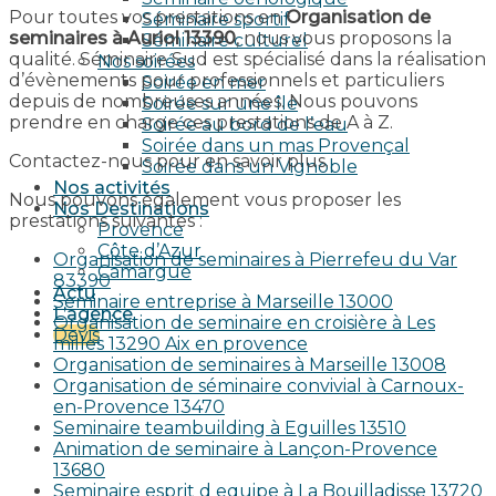
Pour toutes vos prestations en
Organisation de
Séminaire sportif
seminaires à Auriol 13390
, nous vous proposons la
Séminaire culturel
qualité. Séminaire Sud est spécialisé dans la réalisation
Nos soirées
d’évènements pour professionnels et particuliers
Soirée en mer
depuis de nombreuses années. Nous pouvons
Soirée sur une île
prendre en charge ces prestations de A à Z.
Soirée au bord de l’eau
Soirée dans un mas Provençal
Contactez-nous pour en savoir plus.
Soirée dans un Vignoble
Nos activités
Nous pouvons également vous proposer les
Nos Destinations
prestations suivantes :
Provence
Côte d’Azur
Organisation de seminaires à Pierrefeu du Var
Camargue
83390
Actu
Seminaire entreprise à Marseille 13000
L’agence
Organisation de seminaire en croisière à Les
Devis
milles 13290 Aix en provence​
Organisation de seminaires à Marseille 13008
Organisation de séminaire convivial à Carnoux-
en-Provence 13470
Seminaire teambuilding à Eguilles 13510
Animation de seminaire à Lançon-Provence
13680
Seminaire esprit d equipe à La Bouilladisse 13720