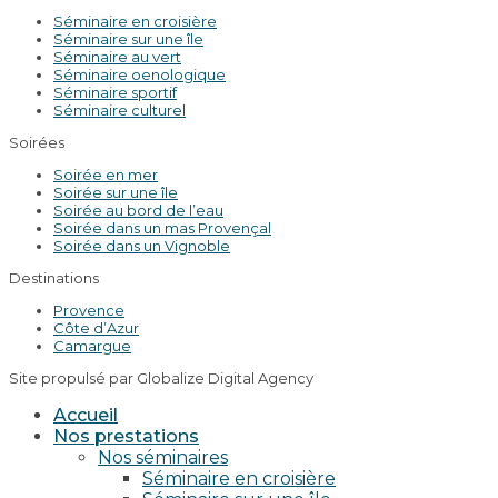
Séminaire en croisière
Séminaire sur une île
Séminaire au vert
Séminaire oenologique
Séminaire sportif
Séminaire culturel
Soirées
Soirée en mer
Soirée sur une île
Soirée au bord de l’eau
Soirée dans un mas Provençal
Soirée dans un Vignoble
Destinations
Provence
Côte d’Azur
Camargue
Site propulsé par Globalize Digital Agency
Accueil
Nos prestations
Nos séminaires
Séminaire en croisière