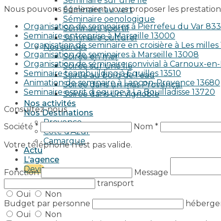
Séminaire sur une île
Nous pouvons également vous proposer les prestations
Séminaire au vert
Séminaire oenologique
Organisation de seminaires à Pierrefeu du Var 83
Séminaire sportif
Seminaire entreprise à Marseille 13000
Séminaire culturel
Organisation de seminaire en croisière à Les milles
Nos soirées
Organisation de seminaires à Marseille 13008
Soirée en mer
Organisation de séminaire convivial à Carnoux-e
Soirée sur une île
Seminaire teambuilding à Eguilles 13510
Soirée au bord de l’eau
Animation de seminaire à Lançon-Provence 13680
Soirée dans un mas Provençal
Seminaire esprit d equipe à La Bouilladisse 13720
Soirée dans un Vignoble
Nos activités
Consultez-nous
Nos Destinations
Provence
Société *
Nom *
Côte d’Azur
Camargue
Votre téléphone n’est pas valide.
Actu
L’agence
Devis
Fonction
Message
transport
Oui
Non
Budget par personne
héberg
Oui
Non