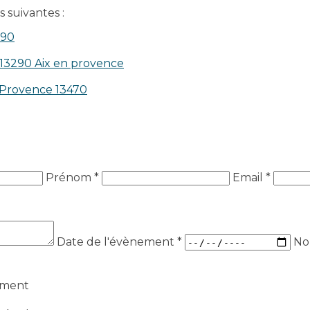
 suivantes :
390
 13290 Aix en provence​
n-Provence 13470
Prénom *
Email *
Date de l'évènement
*
No
ement