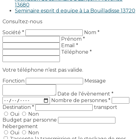
13680
Seminaire esprit d equipe à La Bouilladisse 13720
Consultez-nous
Société *
Nom *
Prénom *
Email *
Téléphone *
Votre téléphone n’est pas valide.
Fonction
Message
Date de l'évènement
*
Nombre de personnes
*
Destination
*
transport
Oui
Non
Budget par personne
hébergement
Oui
Non
J'accepte la transmission et le stockage de mes