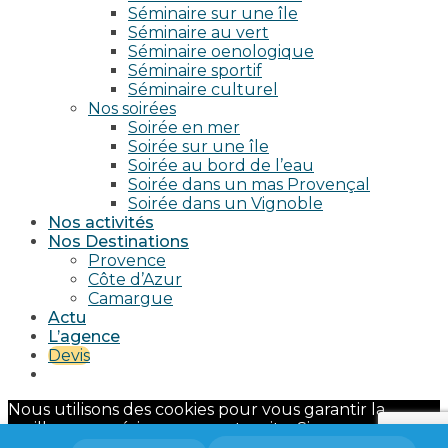
Séminaire sur une île
Séminaire au vert
Séminaire oenologique
Séminaire sportif
Séminaire culturel
Nos soirées
Soirée en mer
Soirée sur une île
Soirée au bord de l’eau
Soirée dans un mas Provençal
Soirée dans un Vignoble
Nos activités
Nos Destinations
Provence
Côte d’Azur
Camargue
Actu
L’agence
Devis
Nous utilisons des cookies pour vous garantir la
meilleure expérience sur notre site. Si vous continuez
à utiliser ce dernier, nous considérerons que vous