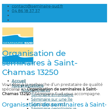
Skip
contact@seminaire-sud.fr
to
04 86 18 37 37
content
Organisation de
seminaires à Saint-
Chamas 13250
Accueil
Vous êtes à la recherche d’un prestataire de qualité
Nos prestations
spécialisé en
Organisation de seminaires à Saint-
Nos séminaires
Chamas 13250
? Séminaire Sud vous accompagne.
Séminaire en croisière
Séminaire sur une île
Organisation de seminaires à Saint-
Séminaire au vert
Séminaire oenologique