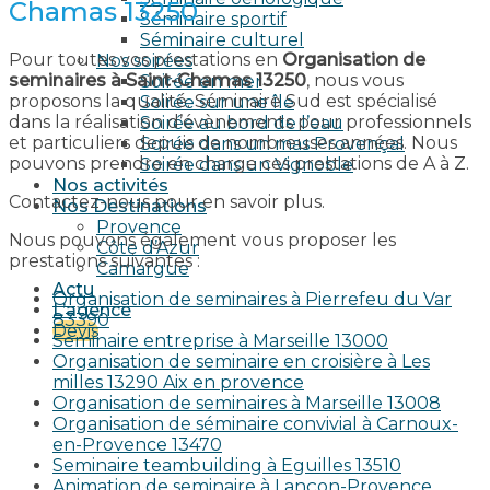
Chamas 13250
Séminaire sportif
Séminaire culturel
Pour toutes vos prestations en
Organisation de
Nos soirées
seminaires à Saint-Chamas 13250
, nous vous
Soirée en mer
proposons la qualité. Séminaire Sud est spécialisé
Soirée sur une île
dans la réalisation d’évènements pour professionnels
Soirée au bord de l’eau
et particuliers depuis de nombreuses années. Nous
Soirée dans un mas Provençal
pouvons prendre en charge ces prestations de A à Z.
Soirée dans un Vignoble
Nos activités
Contactez-nous pour en savoir plus.
Nos Destinations
Provence
Nous pouvons également vous proposer les
Côte d’Azur
prestations suivantes :
Camargue
Actu
Organisation de seminaires à Pierrefeu du Var
L’agence
83390
Devis
Seminaire entreprise à Marseille 13000
Organisation de seminaire en croisière à Les
milles 13290 Aix en provence​
Organisation de seminaires à Marseille 13008
Organisation de séminaire convivial à Carnoux-
en-Provence 13470
Seminaire teambuilding à Eguilles 13510
Animation de seminaire à Lançon-Provence