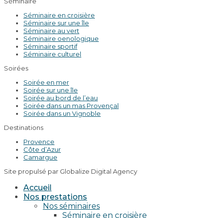
Séminaire
Séminaire en croisière
Séminaire sur une île
Séminaire au vert
Séminaire oenologique
Séminaire sportif
Séminaire culturel
Soirées
Soirée en mer
Soirée sur une île
Soirée au bord de l’eau
Soirée dans un mas Provençal
Soirée dans un Vignoble
Destinations
Provence
Côte d’Azur
Camargue
Site propulsé par Globalize Digital Agency
Accueil
Nos prestations
Nos séminaires
Séminaire en croisière