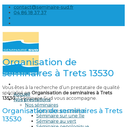
Skip
contact@seminaire-sud.fr
to
04 86 18 37 37
content
Organisation de
seminaires à Trets 13530
Vous êtes à la recherche d’un prestataire de qualité
spécialisé en
Organisation de seminaires à Trets
Accueil
13530
? Séminaire Sud vous accompagne.
Nos prestations
Nos séminaires
Organisation de seminaires à Trets
Séminaire en croisière
Séminaire sur une île
13530
Séminaire au vert
Séminaire oenologique