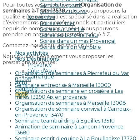
Pour toutes vos prestations en
Organisation de
Séminaire sportif
seminaires à Trets 13530
, nous vous proposons la
Séminaire culturel
qualité. Séminaire Sud est spécialisé dans la réalisation
Nos soirées
d’évènements pour professionnels et particuliers
Soirée en mer
depuis de nombreuses années. Nous pouvons
Soirée sur une île
prendre en charge ces prestations de A à Z.
Soirée au bord de l’eau
Soirée dans un mas Provençal
Contactez-nous pour en savoir plus.
Soirée dans un Vignoble
Nos activités
Nous pouvons également vous proposer les
Nos Destinations
prestations suivantes :
Provence
Côte d’Azur
Organisation de seminaires à Pierrefeu du Var
Camargue
83390
Actu
Seminaire entreprise à Marseille 13000
L’agence
Organisation de seminaire en croisière à Les
Devis
milles 13290 Aix en provence​
Organisation de seminaires à Marseille 13008
Organisation de séminaire convivial à Carnoux-
en-Provence 13470
Seminaire teambuilding à Eguilles 13510
Animation de seminaire à Lançon-Provence
13680
Seminaire esprit d equipe à La Bouilladisse 13720