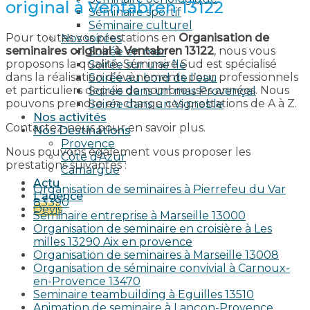
original à Ventabren 13122
Séminaire sportif
Séminaire culturel
Pour toutes vos prestations en
Organisation de
Nos soirées
seminaires original à Ventabren 13122
, nous vous
Soirée en mer
proposons la qualité. Séminaire Sud est spécialisé
Soirée sur une île
dans la réalisation d’évènements pour professionnels
Soirée au bord de l’eau
et particuliers depuis de nombreuses années. Nous
Soirée dans un mas Provençal
pouvons prendre en charge ces prestations de A à Z.
Soirée dans un Vignoble
Nos activités
Contactez-nous pour en savoir plus.
Nos Destinations
Provence
Nous pouvons également vous proposer les
Côte d’Azur
prestations suivantes :
Camargue
Actu
Organisation de seminaires à Pierrefeu du Var
L’agence
83390
Devis
Seminaire entreprise à Marseille 13000
Organisation de seminaire en croisière à Les
milles 13290 Aix en provence​
Organisation de seminaires à Marseille 13008
Organisation de séminaire convivial à Carnoux-
en-Provence 13470
Seminaire teambuilding à Eguilles 13510
Animation de seminaire à Lançon-Provence