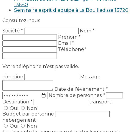
13680
Seminaire esprit d equipe à La Bouilladisse 13720
Consultez-nous
Société *
Nom *
Prénom *
Email *
Téléphone *
Votre téléphone n’est pas valide.
Fonction
Message
Date de l'évènement
*
Nombre de personnes
*
Destination
*
transport
Oui
Non
Budget par personne
hébergement
Oui
Non
J'accepte la transmission et le stockage de mes