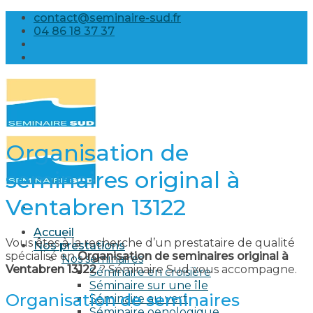
Skip
contact@seminaire-sud.fr
to
04 86 18 37 37
content
Organisation de
seminaires original à
Ventabren 13122
Accueil
Vous êtes à la recherche d’un prestataire de qualité
Nos prestations
spécialisé en
Organisation de seminaires original à
Nos séminaires
Ventabren 13122
? Séminaire Sud vous accompagne.
Séminaire en croisière
Séminaire sur une île
Organisation de seminaires
Séminaire au vert
Séminaire oenologique