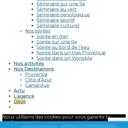
Séminaire sur une île
Séminaire au vert
Séminaire oenologique
Séminaire sportif
Séminaire culturel
Nos soirées
Soirée en mer
Soirée sur une île
Soirée au bord de l’eau
Soirée dans un mas Provençal
Soirée dans un Vignoble
Nos activités
Nos Destinations
Provence
Côte d’Azur
Camargue
Actu
L’agence
Devis
Nous utilisons des cookies pour vous garantir la
meilleure expérience sur notre site. Si vous continuez
à utiliser ce dernier, nous considérerons que vous