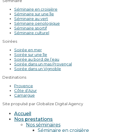
Séminaire
Séminaire en croisière
Séminaire sur une île
Séminaire au vert
Séminaire oenologique
Séminaire sportif
Séminaire culturel
Soirées
Soirée en mer
Soirée sur une île
Soirée au bord de l’eau
Soirée dans un mas Provençal
Soirée dans un Vignoble
Destinations
Provence
Côte d’Azur
Camargue
Site propulsé par Globalize Digital Agency
Accueil
Nos prestations
Nos séminaires
Séminaire en croisière