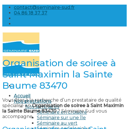
Skip
contact@seminaire-sud.fr
to
04 86 18 37 37
content
Organisation de soiree à
Saint Maximin la Sainte
Baume 83470
Accueil
Vous êtes à la recherche d’un prestataire de qualité
Nos prestations
spécialisé en
Organisation de soiree à Saint Maximin
Nos séminaires
la Sainte Baume 83470
? Séminaire Sud vous
Séminaire en croisière
accompagne.
Séminaire sur une île
Séminaire au vert
Séminaire oenologique