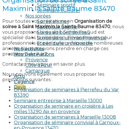
Organisation de soiree à Saint
Séminaire sportif
Maximin la Sainte Baume 83470
Séminaire culturel
Nos soirées
Pour toutes vos prestations en
Organisation de
Soirée en mer
soiree à Saint Maximin la Sainte Baume 83470
, nous
Soirée sur une île
vous proposons la qualité. Séminaire Sud est
Soirée au bord de l’eau
spécialisé dans la réalisation d’évènements pour
Soirée dans un mas Provençal
professionnels et particuliers depuis de nombreuses
Soirée dans un Vignoble
années. Nous pouvons prendre en charge ces
Nos activités
prestations de A à Z.
Nos Destinations
Provence
Contactez-nous pour en savoir plus.
Côte d’Azur
Camargue
Nous pouvons également vous proposer les
Actu
prestations suivantes :
L’agence
Devis
Organisation de seminaires à Pierrefeu du Var
83390
Seminaire entreprise à Marseille 13000
Organisation de seminaire en croisière à Les
milles 13290 Aix en provence​
Organisation de seminaires à Marseille 13008
Organisation de séminaire convivial à Carnoux-
en-Provence 13470