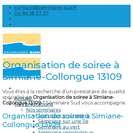
Skip
contact@seminaire-sud.fr
to
04 86 18 37 37
content
Organisation de soiree à
Simiane-Collongue 13109
Vous êtes à la recherche d’un prestataire de qualité
spécialisé en
Organisation de soiree à Simiane-
Accueil
Collongue 13109
? Séminaire Sud vous accompagne.
Nos prestations
Nos séminaires
Organisation de soiree à Simiane-
Séminaire en croisière
Séminaire sur une île
Collongue 13109
Séminaire au vert
Séminaire oenologique