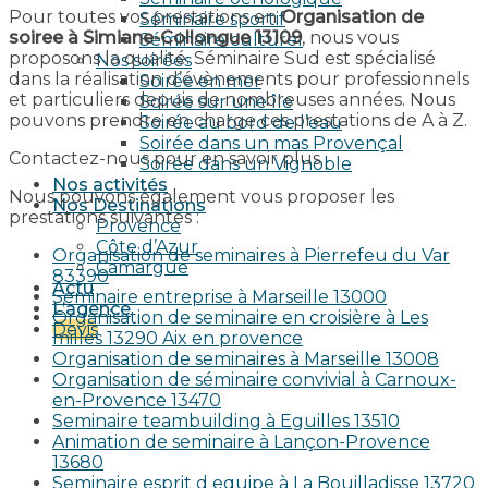
Pour toutes vos prestations en
Organisation de
Séminaire sportif
soiree à Simiane-Collongue 13109
, nous vous
Séminaire culturel
proposons la qualité. Séminaire Sud est spécialisé
Nos soirées
dans la réalisation d’évènements pour professionnels
Soirée en mer
et particuliers depuis de nombreuses années. Nous
Soirée sur une île
pouvons prendre en charge ces prestations de A à Z.
Soirée au bord de l’eau
Soirée dans un mas Provençal
Contactez-nous pour en savoir plus.
Soirée dans un Vignoble
Nos activités
Nous pouvons également vous proposer les
Nos Destinations
prestations suivantes :
Provence
Côte d’Azur
Organisation de seminaires à Pierrefeu du Var
Camargue
83390
Actu
Seminaire entreprise à Marseille 13000
L’agence
Organisation de seminaire en croisière à Les
Devis
milles 13290 Aix en provence​
Organisation de seminaires à Marseille 13008
Organisation de séminaire convivial à Carnoux-
en-Provence 13470
Seminaire teambuilding à Eguilles 13510
Animation de seminaire à Lançon-Provence
13680
Seminaire esprit d equipe à La Bouilladisse 13720