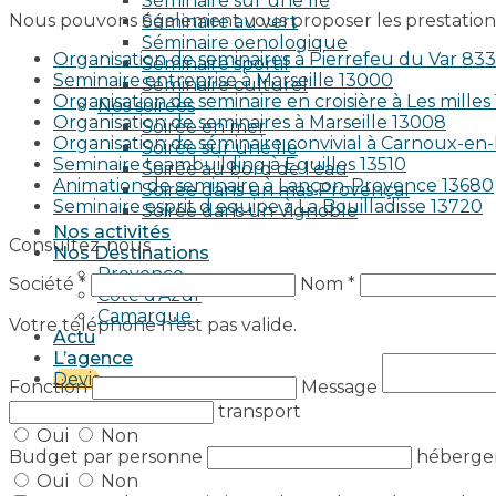
Séminaire sur une île
Nous pouvons également vous proposer les prestations
Séminaire au vert
Séminaire oenologique
Organisation de seminaires à Pierrefeu du Var 83
Séminaire sportif
Seminaire entreprise à Marseille 13000
Séminaire culturel
Organisation de seminaire en croisière à Les milles
Nos soirées
Organisation de seminaires à Marseille 13008
Soirée en mer
Organisation de séminaire convivial à Carnoux-e
Soirée sur une île
Seminaire teambuilding à Eguilles 13510
Soirée au bord de l’eau
Animation de seminaire à Lançon-Provence 13680
Soirée dans un mas Provençal
Seminaire esprit d equipe à La Bouilladisse 13720
Soirée dans un Vignoble
Nos activités
Consultez-nous
Nos Destinations
Provence
Société *
Nom *
Côte d’Azur
Camargue
Votre téléphone n’est pas valide.
Actu
L’agence
Devis
Fonction
Message
transport
Oui
Non
Budget par personne
héberg
Oui
Non