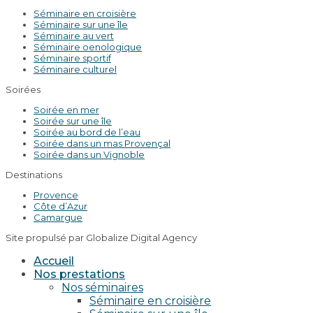
Séminaire en croisière
Séminaire sur une île
Séminaire au vert
Séminaire oenologique
Séminaire sportif
Séminaire culturel
Soirées
Soirée en mer
Soirée sur une île
Soirée au bord de l’eau
Soirée dans un mas Provençal
Soirée dans un Vignoble
Destinations
Provence
Côte d’Azur
Camargue
Site propulsé par Globalize Digital Agency
Accueil
Nos prestations
Nos séminaires
Séminaire en croisière