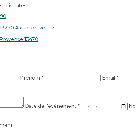
 suivantes :
390
 13290 Aix en provence​
n-Provence 13470
Prénom *
Email *
Date de l'évènement
*
No
ement