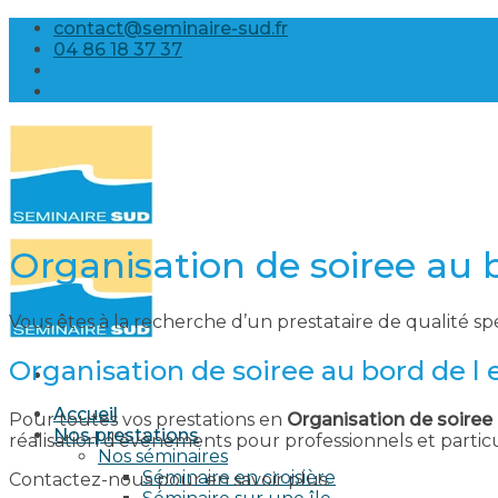
Skip
contact@seminaire-sud.fr
to
04 86 18 37 37
content
Organisation de soiree au b
Vous êtes à la recherche d’un prestataire de qualité sp
Organisation de soiree au bord de l 
Accueil
Pour toutes vos prestations en
Organisation de soiree 
Nos prestations
réalisation d’évènements pour professionnels et parti
Nos séminaires
Séminaire en croisière
Contactez-nous pour en savoir plus.