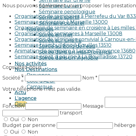
Séminaire sur une île
Nous pouvons également vous proposer les prestations
Séminaire au vert
Séminaire oenologique
Organisation de seminaires à Pierrefeu du Var 83
Séminaire sportif
Seminaire entreprise à Marseille 13000
Séminaire culturel
Organisation de seminaire en croisière à Les milles
Nos soirées
Organisation de seminaires à Marseille 13008
Soirée en mer
Organisation de séminaire convivial à Carnoux-e
Soirée sur une île
Seminaire teambuilding à Eguilles 13510
Soirée au bord de l’eau
Animation de seminaire à Lançon-Provence 13680
Soirée dans un mas Provençal
Seminaire esprit d equipe à La Bouilladisse 13720
Soirée dans un Vignoble
Nos activités
Consultez-nous
Nos Destinations
Provence
Société *
Nom *
Côte d’Azur
Camargue
Votre téléphone n’est pas valide.
Actu
L’agence
Devis
Fonction
Message
transport
Oui
Non
Budget par personne
héberg
Oui
Non