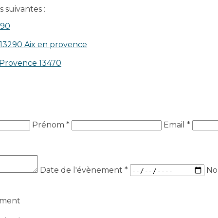
 suivantes :
390
 13290 Aix en provence​
n-Provence 13470
Prénom *
Email *
Date de l'évènement
*
No
ement