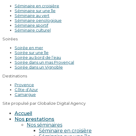
Séminaire en croisière
Séminaire sur une île
Séminaire au vert
Séminaire oenologique
Séminaire sportif
Séminaire culturel
Soirées
Soirée en mer
Soirée sur une île
Soirée au bord de l’eau
Soirée dans un mas Provençal
Soirée dans un Vignoble
Destinations
Provence
Côte d’Azur
Camargue
Site propulsé par Globalize Digital Agency
Accueil
Nos prestations
Nos séminaires
Séminaire en croisière