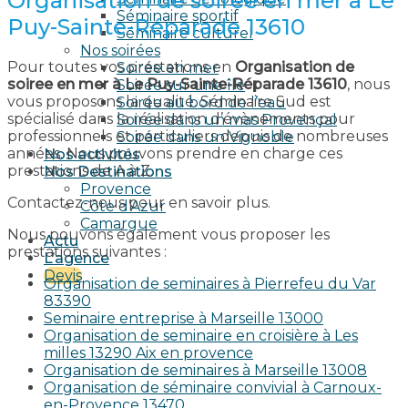
Organisation de soiree en mer à Le
Séminaire sportif
Puy-Sainte-Réparade 13610
Séminaire culturel
Nos soirées
Pour toutes vos prestations en
Organisation de
Soirée en mer
soiree en mer à Le Puy-Sainte-Réparade 13610
, nous
Soirée sur une île
vous proposons la qualité. Séminaire Sud est
Soirée au bord de l’eau
spécialisé dans la réalisation d’évènements pour
Soirée dans un mas Provençal
professionnels et particuliers depuis de nombreuses
Soirée dans un Vignoble
années. Nous pouvons prendre en charge ces
Nos activités
prestations de A à Z.
Nos Destinations
Provence
Contactez-nous pour en savoir plus.
Côte d’Azur
Camargue
Nous pouvons également vous proposer les
Actu
prestations suivantes :
L’agence
Devis
Organisation de seminaires à Pierrefeu du Var
83390
Seminaire entreprise à Marseille 13000
Organisation de seminaire en croisière à Les
milles 13290 Aix en provence​
Organisation de seminaires à Marseille 13008
Organisation de séminaire convivial à Carnoux-
en-Provence 13470