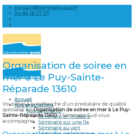
Skip
contact@seminaire-sud.fr
to
04 86 18 37 37
content
Organisation de soiree en
mer à Le Puy-Sainte-
Réparade 13610
Accueil
Vous êtes à la recherche d’un prestataire de qualité
Nos prestations
spécialisé en
Organisation de soiree en mer à Le Puy-
Nos séminaires
Sainte-Réparade 13610
? Séminaire Sud vous
Séminaire en croisière
accompagne.
Séminaire sur une île
Séminaire au vert
Séminaire oenologique