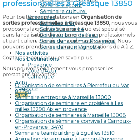
professionnelles à Gréasque 13850
Séminaire sportif
Séminaire culturel
Pour toutes vos prestations en
Organisation de
Nos soirées
sorties professionnelles à Gréasque 13850
, nous vous
Soirée en mer
proposons la qualité. Séminaire Sud est spécialisé
Soirée sur une île
dans la réalisation d’évènements pour professionnels
Soirée au bord de l’eau
et particuliers depuis de nombreuses années. Nous
Soirée dans un mas Provençal
pouvons prendre en charge ces prestations de A à Z.
Soirée dans un Vignoble
Nos activités
Contactez-nous pour en savoir plus.
Nos Destinations
Provence
Nous pouvons également vous proposer les
Côte d’Azur
prestations suivantes :
Camargue
Actu
Organisation de seminaires à Pierrefeu du Var
L’agence
83390
Devis
Seminaire entreprise à Marseille 13000
Organisation de seminaire en croisière à Les
milles 13290 Aix en provence​
Organisation de seminaires à Marseille 13008
Organisation de séminaire convivial à Carnoux-
en-Provence 13470
Seminaire teambuilding à Eguilles 13510
Animation de seminaire à Lançon-Provence