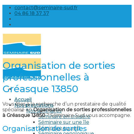
Skip
contact@seminaire-sud.fr
to
04 86 18 37 37
content
Organisation de sorties
professionnelles à
Gréasque 13850
Accueil
Vous êtes à la recherche d’un prestataire de qualité
Nos prestations
spécialisé en
Organisation de sorties professionnelles
Nos séminaires
à Gréasque 13850
? Séminaire Sud vous accompagne.
Séminaire en croisière
Séminaire sur une île
Organisation de sorties
Séminaire au vert
Séminaire oenologique