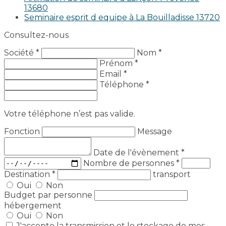
13680
Seminaire esprit d equipe à La Bouilladisse 13720
Consultez-nous
Société *
Nom *
Prénom *
Email *
Téléphone *
Votre téléphone n’est pas valide.
Fonction
Message
Date de l'évènement
*
Nombre de personnes
*
Destination
*
transport
Oui
Non
Budget par personne
hébergement
Oui
Non
J'accepte la transmission et le stockage de mes