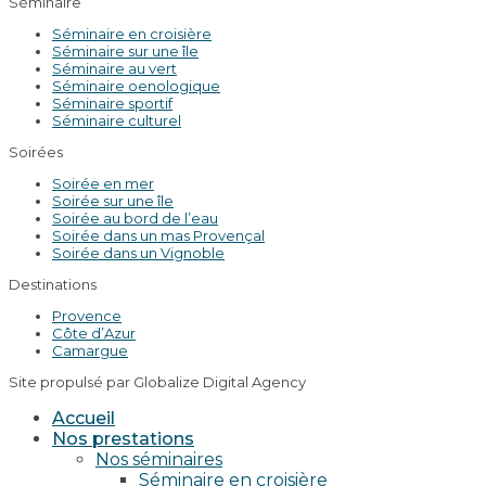
Séminaire
Séminaire en croisière
Séminaire sur une île
Séminaire au vert
Séminaire oenologique
Séminaire sportif
Séminaire culturel
Soirées
Soirée en mer
Soirée sur une île
Soirée au bord de l’eau
Soirée dans un mas Provençal
Soirée dans un Vignoble
Destinations
Provence
Côte d’Azur
Camargue
Site propulsé par Globalize Digital Agency
Accueil
Nos prestations
Nos séminaires
Séminaire en croisière