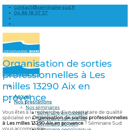
Skip
contact@seminaire-sud.fr
to
04 86 18 37 37
content
Organisation de sorties
professionnelles à Les
milles 13290 Aix en
provence​
Accueil
Nos prestations
Nos séminaires
Vous êtes à la recherche d’un prestataire de qualité
Séminaire en croisière
spécialisé en
Organisation de sorties professionnelles
Séminaire sur une île
à Les milles 13290 Aix en provence​
? Séminaire Sud
Séminaire au vert
vous accompagne.
Séminaire oenologique