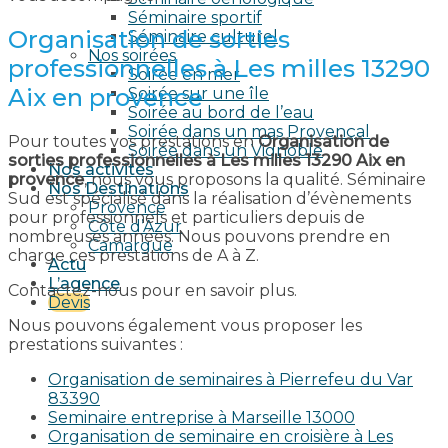
Séminaire sportif
Organisation de sorties
Séminaire culturel
Nos soirées
professionnelles à Les milles 13290
Soirée en mer
Aix en provence​
Soirée sur une île
Soirée au bord de l’eau
Soirée dans un mas Provençal
Pour toutes vos prestations en
Organisation de
Soirée dans un Vignoble
sorties professionnelles à Les milles 13290 Aix en
Nos activités
provence​
, nous vous proposons la qualité. Séminaire
Nos Destinations
Sud est spécialisé dans la réalisation d’évènements
Provence
pour professionnels et particuliers depuis de
Côte d’Azur
nombreuses années. Nous pouvons prendre en
Camargue
charge ces prestations de A à Z.
Actu
L’agence
Contactez-nous pour en savoir plus.
Devis
Nous pouvons également vous proposer les
prestations suivantes :
Organisation de seminaires à Pierrefeu du Var
83390
Seminaire entreprise à Marseille 13000
Organisation de seminaire en croisière à Les