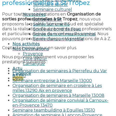
professionnelles à St Tropez
Séminaire sportif
Séminaire culturel
Pour toutes vos prestations en
Organisation de
Nos soirées
sorties professionnelles à St Tropez
, nous vous
Soirée en mer
proposons la qualité. Séminaire Sud est spécialisé
Soirée sur une île
dans la réalisation d’évènements pour professionnels
Soirée au bord de l’eau
et particuliers depuis de nombreuses années. Nous
Soirée dans un mas Provençal
pouvons prendre en charge ces prestations de A à Z.
Soirée dans un Vignoble
Nos activités
Contactez-nous pour en savoir plus.
Nos Destinations
Provence
Nous pouvons également vous proposer les
Côte d’Azur
prestations suivantes :
Camargue
Actu
Organisation de seminaires à Pierrefeu du Var
L’agence
83390
Devis
Seminaire entreprise à Marseille 13000
Organisation de seminaire en croisière à Les
milles 13290 Aix en provence​
Organisation de seminaires à Marseille 13008
Organisation de séminaire convivial à Carnoux-
en-Provence 13470
Seminaire teambuilding à Eguilles 13510
Animation de seminaire à Lançon-Provence