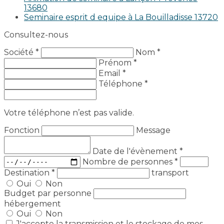
13680
Seminaire esprit d equipe à La Bouilladisse 13720
Consultez-nous
Société *
Nom *
Prénom *
Email *
Téléphone *
Votre téléphone n’est pas valide.
Fonction
Message
Date de l'évènement
*
Nombre de personnes
*
Destination
*
transport
Oui
Non
Budget par personne
hébergement
Oui
Non
J'accepte la transmission et le stockage de mes