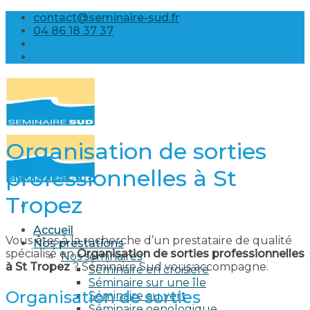
Skip
contact@seminaire-sud.fr
to
04 86 18 37 37
content
Organisation de sorties
professionnelles à St
Tropez
Accueil
Vous êtes à la recherche d’un prestataire de qualité
Nos prestations
spécialisé en
Organisation de sorties professionnelles
Nos séminaires
à St Tropez
? Séminaire Sud vous accompagne.
Séminaire en croisière
Séminaire sur une île
Organisation de sorties
Séminaire au vert
Séminaire oenologique