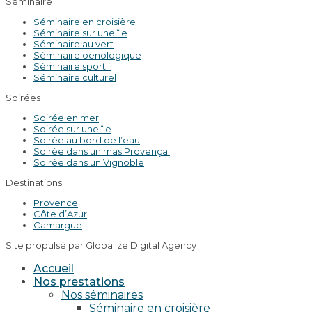
Séminaire
Séminaire en croisière
Séminaire sur une île
Séminaire au vert
Séminaire oenologique
Séminaire sportif
Séminaire culturel
Soirées
Soirée en mer
Soirée sur une île
Soirée au bord de l’eau
Soirée dans un mas Provençal
Soirée dans un Vignoble
Destinations
Provence
Côte d’Azur
Camargue
Site propulsé par Globalize Digital Agency
Accueil
Nos prestations
Nos séminaires
Séminaire en croisière