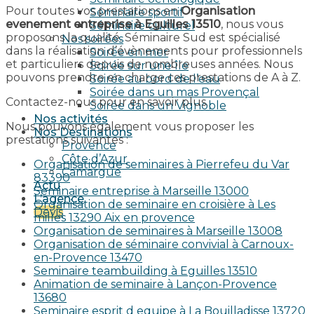
Pour toutes vos prestations en
Organisation
Séminaire sportif
evenement entreprise à Eguilles 13510
, nous vous
Séminaire culturel
proposons la qualité. Séminaire Sud est spécialisé
Nos soirées
dans la réalisation d’évènements pour professionnels
Soirée en mer
et particuliers depuis de nombreuses années. Nous
Soirée sur une île
pouvons prendre en charge ces prestations de A à Z.
Soirée au bord de l’eau
Soirée dans un mas Provençal
Contactez-nous pour en savoir plus.
Soirée dans un Vignoble
Nos activités
Nous pouvons également vous proposer les
Nos Destinations
prestations suivantes :
Provence
Côte d’Azur
Organisation de seminaires à Pierrefeu du Var
Camargue
83390
Actu
Seminaire entreprise à Marseille 13000
L’agence
Organisation de seminaire en croisière à Les
Devis
milles 13290 Aix en provence​
Organisation de seminaires à Marseille 13008
Organisation de séminaire convivial à Carnoux-
en-Provence 13470
Seminaire teambuilding à Eguilles 13510
Animation de seminaire à Lançon-Provence
13680
Seminaire esprit d equipe à La Bouilladisse 13720