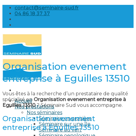
Skip
contact@seminaire-sud.fr
to
04 86 18 37 37
content
Organisation evenement
entreprise à Eguilles 13510
Vous êtes à la recherche d’un prestataire de qualité
spécialisé en
Organisation evenement entreprise à
Accueil
Eguilles 13510
? Séminaire Sud vous accompagne.
Nos prestations
Nos séminaires
Organisation evenement
Séminaire en croisière
Séminaire sur une île
entreprise à Eguilles 13510
Séminaire au vert
Séminaire oenologique