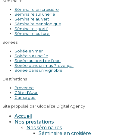
Séminaire
Séminaire en croisière
Séminaire sur une île
Séminaire au vert
Séminaire oenologique
Séminaire sportif
Séminaire culturel
Soirées
Soirée en mer
Soirée sur une île
Soirée au bord de l’eau
Soirée dans un mas Provençal
Soirée dans un Vignoble
Destinations
Provence
Côte d’Azur
Camargue
Site propulsé par Globalize Digital Agency
Accueil
Nos prestations
Nos séminaires
Séminaire en croisière