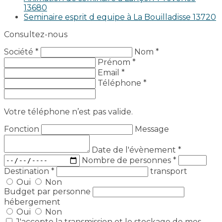
13680
Seminaire esprit d equipe à La Bouilladisse 13720
Consultez-nous
Société *
Nom *
Prénom *
Email *
Téléphone *
Votre téléphone n’est pas valide.
Fonction
Message
Date de l'évènement
*
Nombre de personnes
*
Destination
*
transport
Oui
Non
Budget par personne
hébergement
Oui
Non
J'accepte la transmission et le stockage de mes