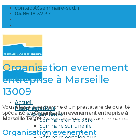
Skip
contact@seminaire-sud.fr
to
04 86 18 37 37
content
Organisation evenement
entreprise à Marseille
13009
Accueil
Vous êtes à la recherche d’un prestataire de qualité
Nos prestations
spécialisé en
Organisation evenement entreprise à
Nos séminaires
Marseille 13009
? Séminaire Sud vous accompagne.
Séminaire en croisière
Séminaire sur une île
Organisation evenement
Séminaire au vert
Séminaire oenologique