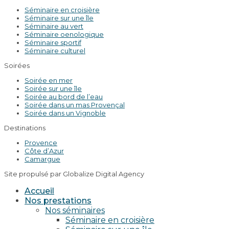
Séminaire en croisière
Séminaire sur une île
Séminaire au vert
Séminaire oenologique
Séminaire sportif
Séminaire culturel
Soirées
Soirée en mer
Soirée sur une île
Soirée au bord de l’eau
Soirée dans un mas Provençal
Soirée dans un Vignoble
Destinations
Provence
Côte d’Azur
Camargue
Site propulsé par Globalize Digital Agency
Accueil
Nos prestations
Nos séminaires
Séminaire en croisière