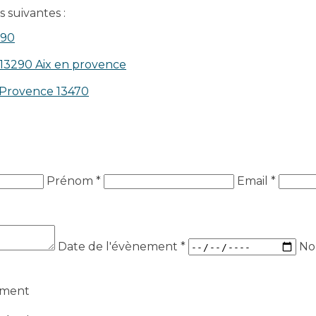
 suivantes :
390
 13290 Aix en provence​
n-Provence 13470
Prénom *
Email *
Date de l'évènement
*
No
ement