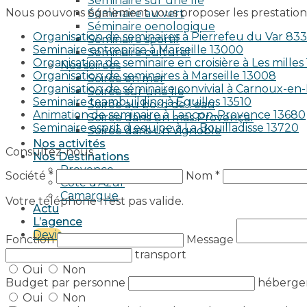
Séminaire sur une île
Nous pouvons également vous proposer les prestations
Séminaire au vert
Séminaire oenologique
Organisation de seminaires à Pierrefeu du Var 83
Séminaire sportif
Seminaire entreprise à Marseille 13000
Séminaire culturel
Organisation de seminaire en croisière à Les milles
Nos soirées
Organisation de seminaires à Marseille 13008
Soirée en mer
Organisation de séminaire convivial à Carnoux-e
Soirée sur une île
Seminaire teambuilding à Eguilles 13510
Soirée au bord de l’eau
Animation de seminaire à Lançon-Provence 13680
Soirée dans un mas Provençal
Seminaire esprit d equipe à La Bouilladisse 13720
Soirée dans un Vignoble
Nos activités
Consultez-nous
Nos Destinations
Provence
Société *
Nom *
Côte d’Azur
Camargue
Votre téléphone n’est pas valide.
Actu
L’agence
Devis
Fonction
Message
transport
Oui
Non
Budget par personne
héberg
Oui
Non