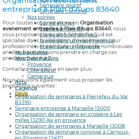
Organisation evenement
Séminaire sportif
entreprise à Plan d’Aups 83640
Séminaire culturel
Nos soirées
Pour toutes vos prestations en
Organisation
Soirée en mer
evenement entreprise à Plan d’Aups 83640
, nous
Soirée sur une île
vous proposons la qualité. Séminaire Sud est
Soirée au bord de l’eau
spécialisé dans la réalisation d’évènements pour
Soirée dans un mas Provençal
professionnels et particuliers depuis de nombreuses
Soirée dans un Vignoble
années. Nous pouvons prendre en charge ces
Nos activités
prestations de A à Z.
Nos Destinations
Provence
Contactez-nous pour en savoir plus.
Côte d’Azur
Camargue
Nous pouvons également vous proposer les
Actu
prestations suivantes :
L’agence
Devis
Organisation de seminaires à Pierrefeu du Var
83390
Seminaire entreprise à Marseille 13000
Organisation de seminaire en croisière à Les
milles 13290 Aix en provence​
Organisation de seminaires à Marseille 13008
Organisation de séminaire convivial à Carnoux-
en-Provence 13470