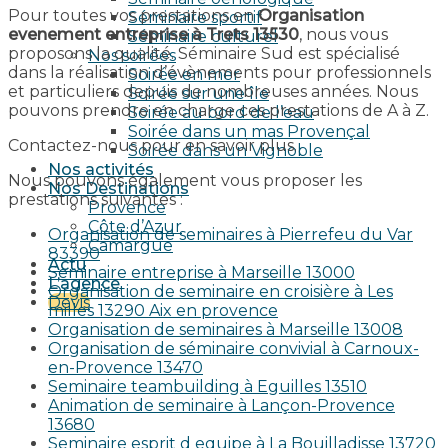
Pour toutes vos prestations en
Organisation
Séminaire sportif
evenement entreprise à Trets 13530
, nous vous
Séminaire culturel
proposons la qualité. Séminaire Sud est spécialisé
Nos soirées
dans la réalisation d’évènements pour professionnels
Soirée en mer
et particuliers depuis de nombreuses années. Nous
Soirée sur une île
pouvons prendre en charge ces prestations de A à Z.
Soirée au bord de l’eau
Soirée dans un mas Provençal
Contactez-nous pour en savoir plus.
Soirée dans un Vignoble
Nos activités
Nous pouvons également vous proposer les
Nos Destinations
prestations suivantes :
Provence
Côte d’Azur
Organisation de seminaires à Pierrefeu du Var
Camargue
83390
Actu
Seminaire entreprise à Marseille 13000
L’agence
Organisation de seminaire en croisière à Les
Devis
milles 13290 Aix en provence​
Organisation de seminaires à Marseille 13008
Organisation de séminaire convivial à Carnoux-
en-Provence 13470
Seminaire teambuilding à Eguilles 13510
Animation de seminaire à Lançon-Provence
13680
Seminaire esprit d equipe à La Bouilladisse 13720