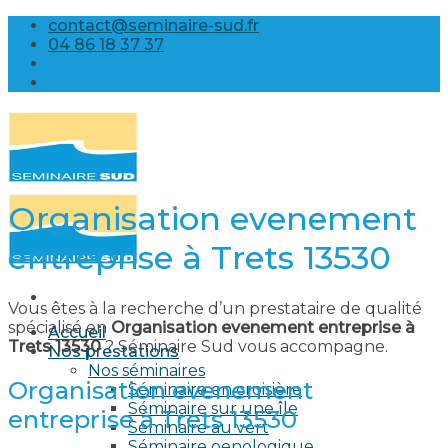
Skip
contact@seminaire-sud.fr
to
04 86 18 37 37
content
Organisation evenement
entreprise à Trets 13530
Vous êtes à la recherche d’un prestataire de qualité
spécialisé en
Organisation evenement entreprise à
Accueil
Trets 13530
? Séminaire Sud vous accompagne.
Nos prestations
Nos séminaires
Organisation evenement
Séminaire en croisière
Séminaire sur une île
entreprise à Trets 13530
Séminaire au vert
Séminaire oenologique