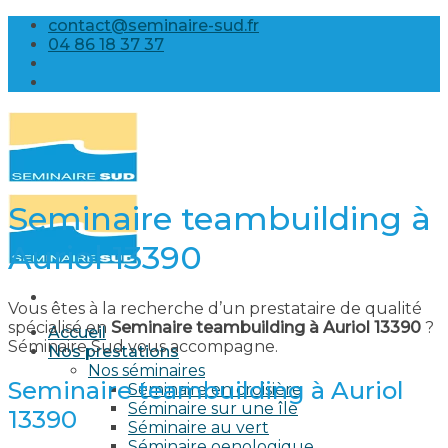
Skip
contact@seminaire-sud.fr
to
04 86 18 37 37
content
Seminaire teambuilding à
Auriol 13390
Vous êtes à la recherche d’un prestataire de qualité
spécialisé en
Seminaire teambuilding à Auriol 13390
?
Accueil
Séminaire Sud vous accompagne.
Nos prestations
Nos séminaires
Seminaire teambuilding à Auriol
Séminaire en croisière
Séminaire sur une île
13390
Séminaire au vert
Séminaire oenologique