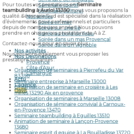
Pour toutes vos prestations en
Seminaire
Séminaire sportif
teambuilding à Auriol 13390
, nous vous proposons la
Séminaire culturel
qualité. Séminaire Sud est spécialisé dans la réalisation
Nos soirées
d’évènements pour professionnels et particuliers
Soirée en mer
depuis de nombreuses années. Nous pouvons
Soirée sur une île
prendre en charge ces prestations de A à Z.
Soirée au bord de l’eau
Soirée dans un mas Provençal
Contactez-nous pour en savoir plus.
Soirée dans un Vignoble
Nos activités
Nous pouvons également vous proposer les
Nos Destinations
prestations suivantes :
Provence
Côte d’Azur
Organisation de seminaires à Pierrefeu du Var
Camargue
83390
Actu
Seminaire entreprise à Marseille 13000
L’agence
Organisation de seminaire en croisière à Les
Devis
milles 13290 Aix en provence​
Organisation de seminaires à Marseille 13008
Organisation de séminaire convivial à Carnoux-
en-Provence 13470
Seminaire teambuilding à Eguilles 13510
Animation de seminaire à Lançon-Provence
13680
Seminaire esprit d equipe à La Bouilladisse 13720