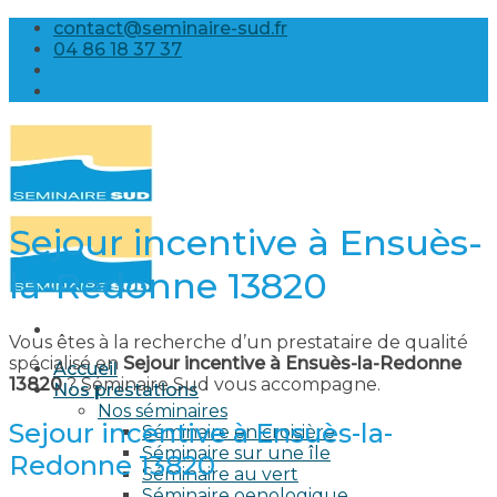
Skip
contact@seminaire-sud.fr
to
04 86 18 37 37
content
Sejour incentive à Ensuès-
la-Redonne 13820
Vous êtes à la recherche d’un prestataire de qualité
spécialisé en
Sejour incentive à Ensuès-la-Redonne
Accueil
13820
? Séminaire Sud vous accompagne.
Nos prestations
Nos séminaires
Sejour incentive à Ensuès-la-
Séminaire en croisière
Séminaire sur une île
Redonne 13820
Séminaire au vert
Séminaire oenologique