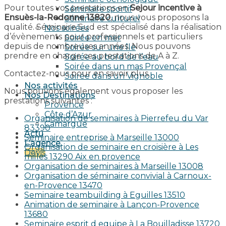
Pour toutes vos prestations en
Sejour incentive à
Séminaire sportif
Ensuès-la-Redonne 13820
, nous vous proposons la
Séminaire culturel
qualité. Séminaire Sud est spécialisé dans la réalisation
Nos soirées
d’évènements pour professionnels et particuliers
Soirée en mer
depuis de nombreuses années. Nous pouvons
Soirée sur une île
prendre en charge ces prestations de A à Z.
Soirée au bord de l’eau
Soirée dans un mas Provençal
Contactez-nous pour en savoir plus.
Soirée dans un Vignoble
Nos activités
Nous pouvons également vous proposer les
Nos Destinations
prestations suivantes :
Provence
Côte d’Azur
Organisation de seminaires à Pierrefeu du Var
Camargue
83390
Actu
Seminaire entreprise à Marseille 13000
L’agence
Organisation de seminaire en croisière à Les
Devis
milles 13290 Aix en provence​
Organisation de seminaires à Marseille 13008
Organisation de séminaire convivial à Carnoux-
en-Provence 13470
Seminaire teambuilding à Eguilles 13510
Animation de seminaire à Lançon-Provence
13680
Seminaire esprit d equipe à La Bouilladisse 13720