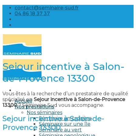
Skip
contact@seminaire-sud.fr
to
04 86 18 37 37
content
Sejour incentive à Salon-
de-Provence 13300
Vous êtes à la recherche d’un prestataire de qualité
spécialisé en
Sejour incentive à Salon-de-Provence
Accueil
13300
? Séminaire Sud vous accompagne.
Nos prestations
Nos séminaires
Sejour incentive à Salon-de-
Séminaire en croisière
Séminaire sur une île
Provence 13300
Séminaire au vert
Séminaire oenologique