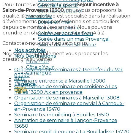
Pour toutes vos prestations en
Sejour incentive à
Séminaire sportif
Salon-de-Provence 13300
, nous vous proposons la
Séminaire culturel
qualité. Séminaire Sud est spécialisé dans la réalisation
Nos soirées
d’évènements pour professionnels et particuliers
Soirée en mer
depuis de nombreuses années. Nous pouvons
Soirée sur une île
prendre en charge ces prestations de A à Z.
Soirée au bord de l’eau
Soirée dans un mas Provençal
Contactez-nous pour en savoir plus.
Soirée dans un Vignoble
Nos activités
Nous pouvons également vous proposer les
Nos Destinations
prestations suivantes :
Provence
Côte d’Azur
Organisation de seminaires à Pierrefeu du Var
Camargue
83390
Actu
Seminaire entreprise à Marseille 13000
L’agence
Organisation de seminaire en croisière à Les
Devis
milles 13290 Aix en provence​
Organisation de seminaires à Marseille 13008
Organisation de séminaire convivial à Carnoux-
en-Provence 13470
Seminaire teambuilding à Eguilles 13510
Animation de seminaire à Lançon-Provence
13680
Seminaire esprit d equipe à La Bouilladisse 13720