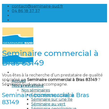
Skip
contact@seminaire-sud.fr
to
04 86 18 37 37
content
Seminaire commercial à
Bras 83149
Vous êtes à la recherche d’un prestataire de qualité
spécialisé en
Seminaire commercial à Bras 83149
?
Accueil
Séminaire Sud vous accompagne.
Nos prestations
Nos séminaires
Seminaire commercial à Bras
Séminaire en croisière
Séminaire sur une île
83149
Séminaire au vert
Séminaire oenologique