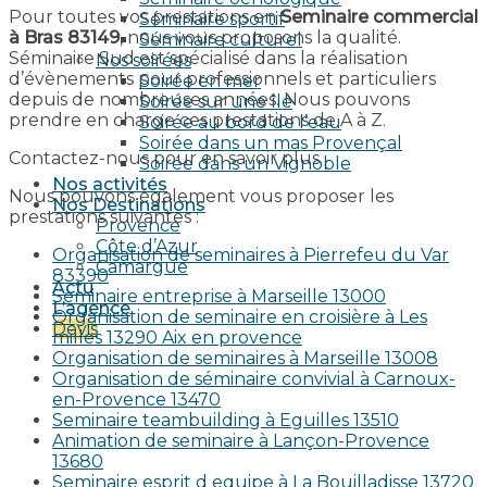
Pour toutes vos prestations en
Seminaire commercial
Séminaire sportif
à Bras 83149
, nous vous proposons la qualité.
Séminaire culturel
Séminaire Sud est spécialisé dans la réalisation
Nos soirées
d’évènements pour professionnels et particuliers
Soirée en mer
depuis de nombreuses années. Nous pouvons
Soirée sur une île
prendre en charge ces prestations de A à Z.
Soirée au bord de l’eau
Soirée dans un mas Provençal
Contactez-nous pour en savoir plus.
Soirée dans un Vignoble
Nos activités
Nous pouvons également vous proposer les
Nos Destinations
prestations suivantes :
Provence
Côte d’Azur
Organisation de seminaires à Pierrefeu du Var
Camargue
83390
Actu
Seminaire entreprise à Marseille 13000
L’agence
Organisation de seminaire en croisière à Les
Devis
milles 13290 Aix en provence​
Organisation de seminaires à Marseille 13008
Organisation de séminaire convivial à Carnoux-
en-Provence 13470
Seminaire teambuilding à Eguilles 13510
Animation de seminaire à Lançon-Provence
13680
Seminaire esprit d equipe à La Bouilladisse 13720