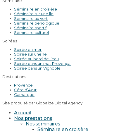
Séminaire
Séminaire en croisière
Séminaire sur une île
Séminaire au vert
Séminaire oenologique
Séminaire sportif
Séminaire culturel
Soirées
Soirée en mer
Soirée sur une île
Soirée au bord de l’eau
Soirée dans un mas Provençal
Soirée dans un Vignoble
Destinations
Provence
Côte d’Azur
Camargue
Site propulsé par Globalize Digital Agency
Accueil
Nos prestations
Nos séminaires
Séminaire en croisière