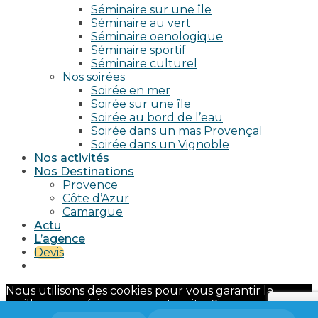
Séminaire sur une île
Séminaire au vert
Séminaire oenologique
Séminaire sportif
Séminaire culturel
Nos soirées
Soirée en mer
Soirée sur une île
Soirée au bord de l’eau
Soirée dans un mas Provençal
Soirée dans un Vignoble
Nos activités
Nos Destinations
Provence
Côte d’Azur
Camargue
Actu
L’agence
Devis
Nous utilisons des cookies pour vous garantir la
meilleure expérience sur notre site. Si vous continuez
à utiliser ce dernier, nous considérerons que vous