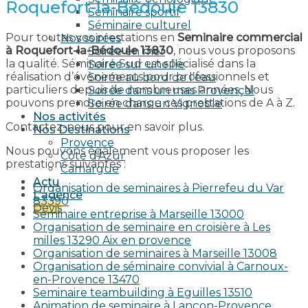
Roquefort-la-Bédoule 13830
Séminaire sportif
Séminaire culturel
Pour toutes vos prestations en
Seminaire commercial
Nos soirées
à Roquefort-la-Bédoule 13830
, nous vous proposons
Soirée en mer
la qualité. Séminaire Sud est spécialisé dans la
Soirée sur une île
réalisation d’évènements pour professionnels et
Soirée au bord de l’eau
particuliers depuis de nombreuses années. Nous
Soirée dans un mas Provençal
pouvons prendre en charge ces prestations de A à Z.
Soirée dans un Vignoble
Nos activités
Contactez-nous pour en savoir plus.
Nos Destinations
Provence
Nous pouvons également vous proposer les
Côte d’Azur
prestations suivantes :
Camargue
Actu
Organisation de seminaires à Pierrefeu du Var
L’agence
83390
Devis
Seminaire entreprise à Marseille 13000
Organisation de seminaire en croisière à Les
milles 13290 Aix en provence​
Organisation de seminaires à Marseille 13008
Organisation de séminaire convivial à Carnoux-
en-Provence 13470
Seminaire teambuilding à Eguilles 13510
Animation de seminaire à Lançon-Provence