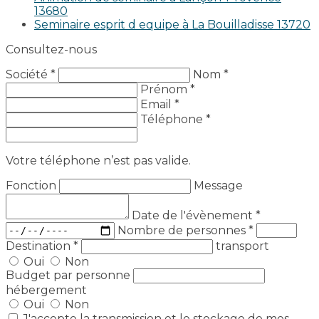
13680
Seminaire esprit d equipe à La Bouilladisse 13720
Consultez-nous
Société *
Nom *
Prénom *
Email *
Téléphone *
Votre téléphone n’est pas valide.
Fonction
Message
Date de l'évènement
*
Nombre de personnes
*
Destination
*
transport
Oui
Non
Budget par personne
hébergement
Oui
Non
J'accepte la transmission et le stockage de mes