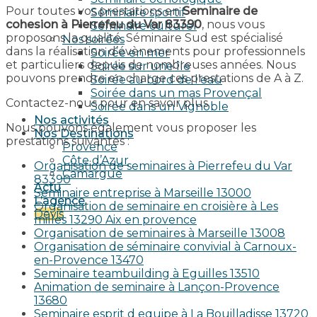
Pour toutes vos prestations en
Seminaire de
Séminaire sportif
cohesion à Pierrefeu du Var 83390
, nous vous
Séminaire culturel
proposons la qualité. Séminaire Sud est spécialisé
Nos soirées
dans la réalisation d’évènements pour professionnels
Soirée en mer
et particuliers depuis de nombreuses années. Nous
Soirée sur une île
pouvons prendre en charge ces prestations de A à Z.
Soirée au bord de l’eau
Soirée dans un mas Provençal
Contactez-nous pour en savoir plus.
Soirée dans un Vignoble
Nos activités
Nous pouvons également vous proposer les
Nos Destinations
prestations suivantes :
Provence
Côte d’Azur
Organisation de seminaires à Pierrefeu du Var
Camargue
83390
Actu
Seminaire entreprise à Marseille 13000
L’agence
Organisation de seminaire en croisière à Les
Devis
milles 13290 Aix en provence​
Organisation de seminaires à Marseille 13008
Organisation de séminaire convivial à Carnoux-
en-Provence 13470
Seminaire teambuilding à Eguilles 13510
Animation de seminaire à Lançon-Provence
13680
Seminaire esprit d equipe à La Bouilladisse 13720