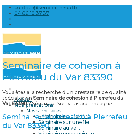
Skip
contact@seminaire-sud.fr
to
04 86 18 37 37
content
Seminaire de cohesion à
Pierrefeu du Var 83390
Vous êtes à la recherche d’un prestataire de qualité
spécialisé en
Seminaire de cohesion à Pierrefeu du
Accueil
Var 83390
? Séminaire Sud vous accompagne.
Nos prestations
Nos séminaires
Seminaire de cohesion à Pierrefeu
Séminaire en croisière
Séminaire sur une île
du Var 83390
Séminaire au vert
Séminaire oenologique