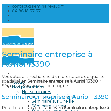
Skip
contact@seminaire-sud.fr
to
04 86 18 37 37
content
Seminaire entreprise à
Auriol 13390
Vous êtes à la recherche d’un prestataire de qualité
spécialisé en
Seminaire entreprise à Auriol 13390
?
Accueil
Séminaire Sud vous accompagne.
Nos prestations
Nos séminaires
Seminaire entreprise à Auriol 13390
Séminaire en croisière
Séminaire sur une île
Séminaire au vert
Pour toutes vos prestations en
Seminaire entreprise à
Séminaire oenologique