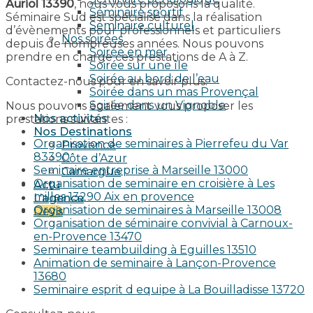
Auriol 13390
, nous vous proposons la qualité.
Séminaire sportif
Séminaire Sud est spécialisé dans la réalisation
Séminaire culturel
d’évènements pour professionnels et particuliers
Nos soirées
depuis de nombreuses années. Nous pouvons
Soirée en mer
prendre en charge ces prestations de A à Z.
Soirée sur une île
Soirée au bord de l’eau
Contactez-nous pour en savoir plus.
Soirée dans un mas Provençal
Soirée dans un Vignoble
Nous pouvons également vous proposer les
Nos activités
prestations suivantes :
Nos Destinations
Organisation de seminaires à Pierrefeu du Var
Provence
83390
Côte d’Azur
Seminaire entreprise à Marseille 13000
Camargue
Organisation de seminaire en croisière à Les
Actu
milles 13290 Aix en provence​
L’agence
Organisation de seminaires à Marseille 13008
Devis
Organisation de séminaire convivial à Carnoux-
en-Provence 13470
Seminaire teambuilding à Eguilles 13510
Animation de seminaire à Lançon-Provence
13680
Seminaire esprit d equipe à La Bouilladisse 13720