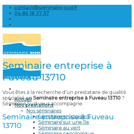
Skip
contact@seminaire-sud.fr
to
04 86 18 37 37
content
Seminaire entreprise à
Fuveau 13710
Vous êtes à la recherche d’un prestataire de qualité
spécialisé en
Seminaire entreprise à Fuveau 13710
?
Accueil
Séminaire Sud vous accompagne.
Nos prestations
Nos séminaires
Seminaire entreprise à Fuveau
Séminaire en croisière
Séminaire sur une île
13710
Séminaire au vert
Séminaire oenologique