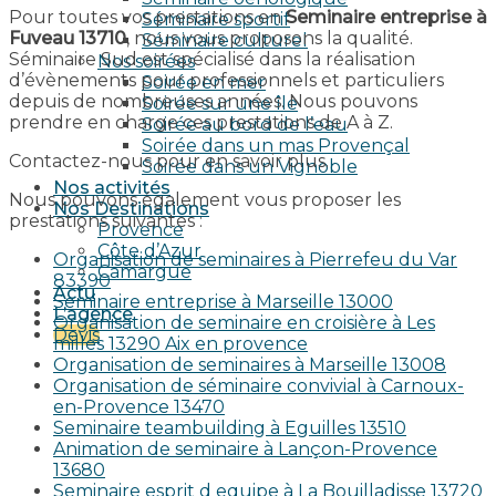
Pour toutes vos prestations en
Seminaire entreprise à
Séminaire sportif
Fuveau 13710
, nous vous proposons la qualité.
Séminaire culturel
Séminaire Sud est spécialisé dans la réalisation
Nos soirées
d’évènements pour professionnels et particuliers
Soirée en mer
depuis de nombreuses années. Nous pouvons
Soirée sur une île
prendre en charge ces prestations de A à Z.
Soirée au bord de l’eau
Soirée dans un mas Provençal
Contactez-nous pour en savoir plus.
Soirée dans un Vignoble
Nos activités
Nous pouvons également vous proposer les
Nos Destinations
prestations suivantes :
Provence
Côte d’Azur
Organisation de seminaires à Pierrefeu du Var
Camargue
83390
Actu
Seminaire entreprise à Marseille 13000
L’agence
Organisation de seminaire en croisière à Les
Devis
milles 13290 Aix en provence​
Organisation de seminaires à Marseille 13008
Organisation de séminaire convivial à Carnoux-
en-Provence 13470
Seminaire teambuilding à Eguilles 13510
Animation de seminaire à Lançon-Provence
13680
Seminaire esprit d equipe à La Bouilladisse 13720