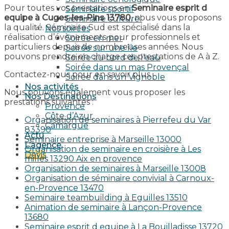
Pour toutes vos prestations en
Seminaire esprit d
Séminaire sportif
equipe à Cuges-les-Pins 13780
, nous vous proposons
Séminaire culturel
la qualité. Séminaire Sud est spécialisé dans la
Nos soirées
réalisation d’évènements pour professionnels et
Soirée en mer
particuliers depuis de nombreuses années. Nous
Soirée sur une île
pouvons prendre en charge ces prestations de A à Z.
Soirée au bord de l’eau
Soirée dans un mas Provençal
Contactez-nous pour en savoir plus.
Soirée dans un Vignoble
Nos activités
Nous pouvons également vous proposer les
Nos Destinations
prestations suivantes :
Provence
Côte d’Azur
Organisation de seminaires à Pierrefeu du Var
Camargue
83390
Actu
Seminaire entreprise à Marseille 13000
L’agence
Organisation de seminaire en croisière à Les
Devis
milles 13290 Aix en provence​
Organisation de seminaires à Marseille 13008
Organisation de séminaire convivial à Carnoux-
en-Provence 13470
Seminaire teambuilding à Eguilles 13510
Animation de seminaire à Lançon-Provence
13680
Seminaire esprit d equipe à La Bouilladisse 13720