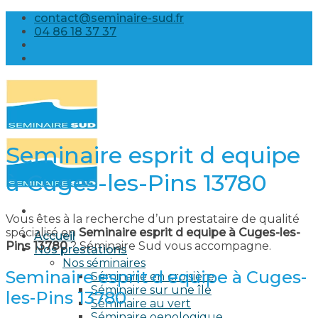
Skip
contact@seminaire-sud.fr
to
04 86 18 37 37
content
Seminaire esprit d equipe
à Cuges-les-Pins 13780
Vous êtes à la recherche d’un prestataire de qualité
spécialisé en
Seminaire esprit d equipe à Cuges-les-
Accueil
Pins 13780
? Séminaire Sud vous accompagne.
Nos prestations
Nos séminaires
Seminaire esprit d equipe à Cuges-
Séminaire en croisière
Séminaire sur une île
les-Pins 13780
Séminaire au vert
Séminaire oenologique