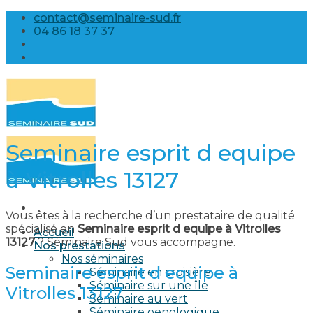
Skip
contact@seminaire-sud.fr
to
04 86 18 37 37
content
Seminaire esprit d equipe
à Vitrolles 13127
Vous êtes à la recherche d’un prestataire de qualité
spécialisé en
Seminaire esprit d equipe à Vitrolles
Accueil
13127
? Séminaire Sud vous accompagne.
Nos prestations
Nos séminaires
Seminaire esprit d equipe à
Séminaire en croisière
Séminaire sur une île
Vitrolles 13127
Séminaire au vert
Séminaire oenologique