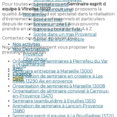
Pour toutes vos prestations en
Seminaire esprit d
Séminaire sportif
equipe à Vitrolles 13127
, nous vous proposons la
Séminaire culturel
qualité. Séminaire Sud est spécialisé dans la réalisation
Nos soirées
d’évènements pour professionnels et particuliers
Soirée en mer
depuis de nombreuses années. Nous pouvons
Soirée sur une île
prendre en charge ces prestations de A à Z.
Soirée au bord de l’eau
Soirée dans un mas Provençal
Contactez-nous pour en savoir plus.
Soirée dans un Vignoble
Nos activités
Nous pouvons également vous proposer les
Nos Destinations
prestations suivantes :
Provence
Côte d’Azur
Organisation de seminaires à Pierrefeu du Var
Camargue
83390
Actu
Seminaire entreprise à Marseille 13000
L’agence
Organisation de seminaire en croisière à Les
Devis
milles 13290 Aix en provence​
Organisation de seminaires à Marseille 13008
Organisation de séminaire convivial à Carnoux-
en-Provence 13470
Seminaire teambuilding à Eguilles 13510
Animation de seminaire à Lançon-Provence
13680
Seminaire esprit d equipe à La Bouilladisse 13720