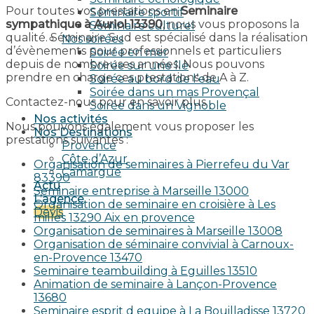
Pour toutes vos prestations en
Seminaire
Séminaire sportif
sympathique à Auriol 13390
, nous vous proposons la
Séminaire culturel
qualité. Séminaire Sud est spécialisé dans la réalisation
Nos soirées
d’évènements pour professionnels et particuliers
Soirée en mer
depuis de nombreuses années. Nous pouvons
Soirée sur une île
prendre en charge ces prestations de A à Z.
Soirée au bord de l’eau
Soirée dans un mas Provençal
Contactez-nous pour en savoir plus.
Soirée dans un Vignoble
Nos activités
Nous pouvons également vous proposer les
Nos Destinations
prestations suivantes :
Provence
Côte d’Azur
Organisation de seminaires à Pierrefeu du Var
Camargue
83390
Actu
Seminaire entreprise à Marseille 13000
L’agence
Organisation de seminaire en croisière à Les
Devis
milles 13290 Aix en provence​
Organisation de seminaires à Marseille 13008
Organisation de séminaire convivial à Carnoux-
en-Provence 13470
Seminaire teambuilding à Eguilles 13510
Animation de seminaire à Lançon-Provence
13680
Seminaire esprit d equipe à La Bouilladisse 13720