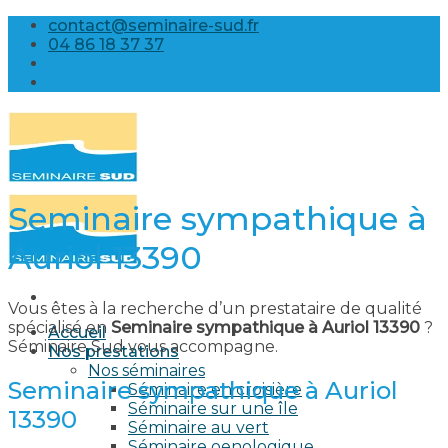
Skip
contact@seminaire-sud.fr
to
04 86 18 37 37
content
Seminaire sympathique à
Auriol 13390
Vous êtes à la recherche d’un prestataire de qualité
spécialisé en
Seminaire sympathique à Auriol 13390
?
Accueil
Séminaire Sud vous accompagne.
Nos prestations
Nos séminaires
Seminaire sympathique à Auriol
Séminaire en croisière
Séminaire sur une île
13390
Séminaire au vert
Séminaire oenologique