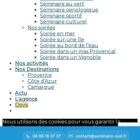
Séminaire au vert
Séminaire oenologique
Séminaire sportif
Séminaire culturel
Nos soirées
Soirée en mer
Soirée sur une île
Soirée au bord de l’eau
Soirée dans un mas Provençal
Soirée dans un Vignoble
Nos activités
Nos Destinations
Provence
Côte d’Azur
Camargue
Actu
L’agence
Devis
Nous utilisons des cookies pour vous garantir la
meilleure expérience sur notre site. Si vous continuez
à utiliser ce dernier, nous considérerons que vous
04 86 18 37 37
contact@seminaire-sud.fr
acceptez l'utilisation des cookies.
Ok
En savoir plus