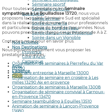
Séminaire sportif
Pour toutes vos prestations en
Seminaire
Séminaire culturel
sympathique à La Bouilladisse 13720
, nous vous
Nos soirées
proposons la qualité. Séminaire Sud est spécialisé
Soirée en mer
dans la réalisation d’évènements pour professionnels
Soirée sur une île
et particuliers depuis de nombreuses années. Nous
Soirée au bord de l’eau
pouvons prendre en charge ces prestations de A à Z.
Soirée dans un mas Provençal
Soirée dans un Vignoble
Contactez-nous pour en savoir plus.
Nos activités
Nos Destinations
Nous pouvons également vous proposer les
Provence
prestations suivantes :
Côte d’Azur
Camargue
Organisation de seminaires à Pierrefeu du Var
Actu
83390
L’agence
Seminaire entreprise à Marseille 13000
Devis
Organisation de seminaire en croisière à Les
milles 13290 Aix en provence​
Organisation de seminaires à Marseille 13008
Organisation de séminaire convivial à Carnoux-
en-Provence 13470
Seminaire teambuilding à Eguilles 13510
Animation de seminaire à Lançon-Provence
13680