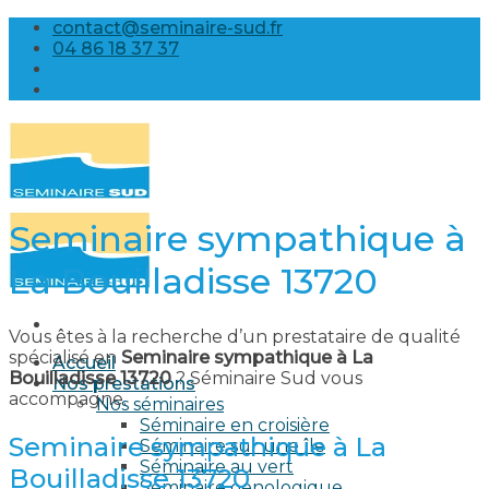
Skip
contact@seminaire-sud.fr
to
04 86 18 37 37
content
Seminaire sympathique à
La Bouilladisse 13720
Vous êtes à la recherche d’un prestataire de qualité
spécialisé en
Seminaire sympathique à La
Accueil
Bouilladisse 13720
? Séminaire Sud vous
Nos prestations
accompagne.
Nos séminaires
Séminaire en croisière
Seminaire sympathique à La
Séminaire sur une île
Séminaire au vert
Bouilladisse 13720
Séminaire oenologique