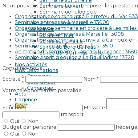
Séminaire sur une île
Nous pouvons également vous proposer les prestations
Séminaire au vert
Séminaire oenologique
Organisation de seminaires à Pierrefeu du Var 83
Séminaire sportif
Seminaire entreprise à Marseille 13000
Séminaire culturel
Organisation de seminaire en croisière à Les milles
Nos soirées
Organisation de seminaires à Marseille 13008
Soirée en mer
Organisation de séminaire convivial à Carnoux-e
Soirée sur une île
Seminaire teambuilding à Eguilles 13510
Soirée au bord de l’eau
Animation de seminaire à Lançon-Provence 13680
Soirée dans un mas Provençal
Seminaire esprit d equipe à La Bouilladisse 13720
Soirée dans un Vignoble
Nos activités
Consultez-nous
Nos Destinations
Provence
Société *
Nom *
Côte d’Azur
Camargue
Votre téléphone n’est pas valide.
Actu
L’agence
Devis
Fonction
Message
transport
Oui
Non
Budget par personne
héberg
Oui
Non