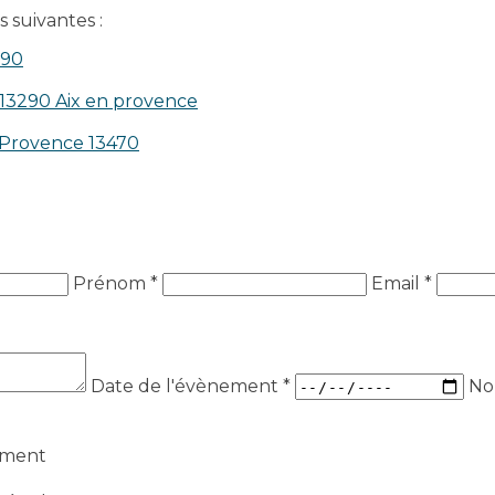
 suivantes :
390
 13290 Aix en provence​
n-Provence 13470
Prénom *
Email *
Date de l'évènement
*
No
ement