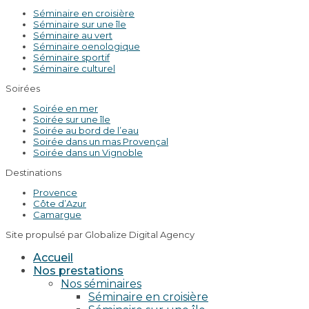
Séminaire en croisière
Séminaire sur une île
Séminaire au vert
Séminaire oenologique
Séminaire sportif
Séminaire culturel
Soirées
Soirée en mer
Soirée sur une île
Soirée au bord de l’eau
Soirée dans un mas Provençal
Soirée dans un Vignoble
Destinations
Provence
Côte d’Azur
Camargue
Site propulsé par Globalize Digital Agency
Accueil
Nos prestations
Nos séminaires
Séminaire en croisière