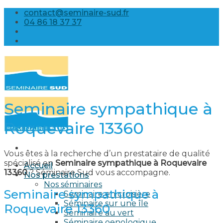
Skip
contact@seminaire-sud.fr
to
04 86 18 37 37
content
Seminaire sympathique à
Roquevaire 13360
Vous êtes à la recherche d’un prestataire de qualité
spécialisé en
Seminaire sympathique à Roquevaire
Accueil
13360
? Séminaire Sud vous accompagne.
Nos prestations
Nos séminaires
Seminaire sympathique à
Séminaire en croisière
Séminaire sur une île
Roquevaire 13360
Séminaire au vert
Séminaire oenologique