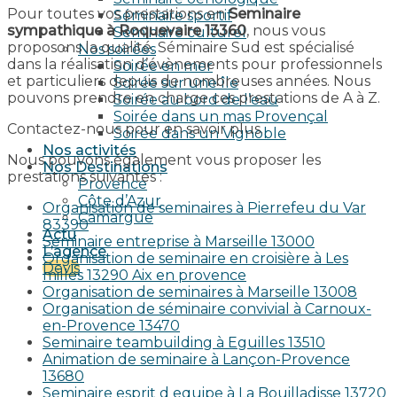
Pour toutes vos prestations en
Seminaire
Séminaire sportif
sympathique à Roquevaire 13360
, nous vous
Séminaire culturel
proposons la qualité. Séminaire Sud est spécialisé
Nos soirées
dans la réalisation d’évènements pour professionnels
Soirée en mer
et particuliers depuis de nombreuses années. Nous
Soirée sur une île
pouvons prendre en charge ces prestations de A à Z.
Soirée au bord de l’eau
Soirée dans un mas Provençal
Contactez-nous pour en savoir plus.
Soirée dans un Vignoble
Nos activités
Nous pouvons également vous proposer les
Nos Destinations
prestations suivantes :
Provence
Côte d’Azur
Organisation de seminaires à Pierrefeu du Var
Camargue
83390
Actu
Seminaire entreprise à Marseille 13000
L’agence
Organisation de seminaire en croisière à Les
Devis
milles 13290 Aix en provence​
Organisation de seminaires à Marseille 13008
Organisation de séminaire convivial à Carnoux-
en-Provence 13470
Seminaire teambuilding à Eguilles 13510
Animation de seminaire à Lançon-Provence
13680
Seminaire esprit d equipe à La Bouilladisse 13720